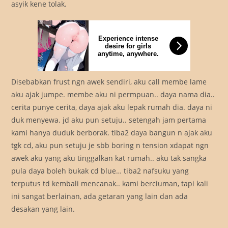
asyik kene tolak.
Experience intense
desire for girls
anytime, anywhere.
Disebabkan frust ngn awek sendiri, aku call membe lame
aku ajak jumpe. membe aku ni permpuan.. daya nama dia..
cerita punye cerita, daya ajak aku lepak rumah dia. daya ni
duk menyewa. jd aku pun setuju.. setengah jam pertama
kami hanya duduk berborak. tiba2 daya bangun n ajak aku
tgk cd, aku pun setuju je sbb boring n tension xdapat ngn
awek aku yang aku tinggalkan kat rumah.. aku tak sangka
pula daya boleh bukak cd blue… tiba2 nafsuku yang
terputus td kembali mencanak.. kami berciuman, tapi kali
ini sangat berlainan, ada getaran yang lain dan ada
desakan yang lain.