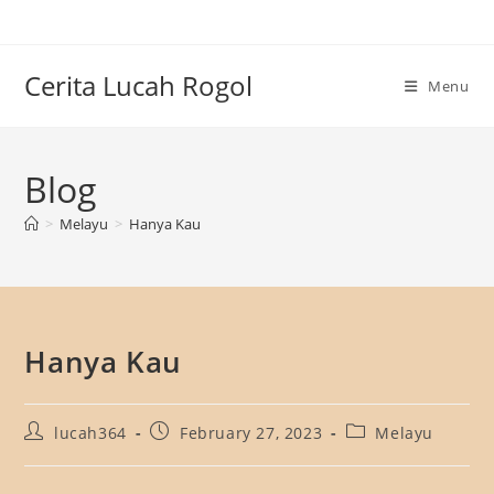
Skip
to
content
Cerita Lucah Rogol
Menu
Blog
>
Melayu
>
Hanya Kau
Hanya Kau
Post
Post
Post
lucah364
February 27, 2023
Melayu
author:
published:
category: