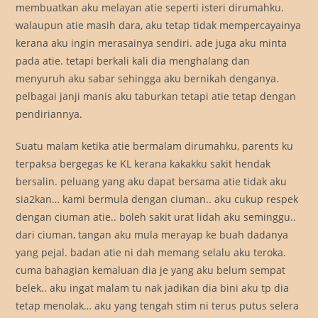
membuatkan aku melayan atie seperti isteri dirumahku.
walaupun atie masih dara, aku tetap tidak mempercayainya
kerana aku ingin merasainya sendiri. ade juga aku minta
pada atie. tetapi berkali kali dia menghalang dan
menyuruh aku sabar sehingga aku bernikah denganya.
pelbagai janji manis aku taburkan tetapi atie tetap dengan
pendiriannya.
Suatu malam ketika atie bermalam dirumahku, parents ku
terpaksa bergegas ke KL kerana kakakku sakit hendak
bersalin. peluang yang aku dapat bersama atie tidak aku
sia2kan… kami bermula dengan ciuman.. aku cukup respek
dengan ciuman atie.. boleh sakit urat lidah aku seminggu..
dari ciuman, tangan aku mula merayap ke buah dadanya
yang pejal. badan atie ni dah memang selalu aku teroka.
cuma bahagian kemaluan dia je yang aku belum sempat
belek.. aku ingat malam tu nak jadikan dia bini aku tp dia
tetap menolak… aku yang tengah stim ni terus putus selera