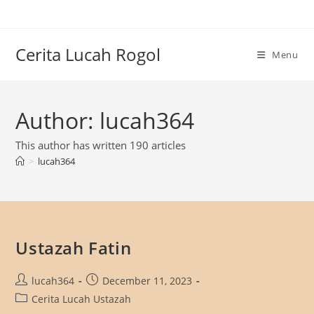
Skip
to
content
Cerita Lucah Rogol
Menu
Author:
lucah364
This author has written 190 articles
>
lucah364
Ustazah Fatin
Post
Post
lucah364
December 11, 2023
author:
published:
Post
Cerita Lucah Ustazah
category: