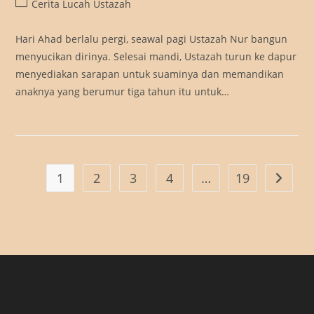
Post
Cerita Lucah Ustazah
category:
Hari Ahad berlalu pergi, seawal pagi Ustazah Nur bangun
menyucikan dirinya. Selesai mandi, Ustazah turun ke dapur
menyediakan sarapan untuk suaminya dan memandikan
anaknya yang berumur tiga tahun itu untuk…
1
2
3
4
…
19
Go to t