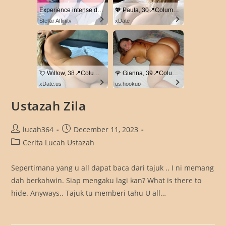
Experience intense desire for girls anytime, anywhere.
💖 Paula, 30📍Columbus
Stellar Affinity
xDate
💘 Willow, 38📍Columbus
🌹 Gianna, 39📍Columbus
xDate.us
us.hookup
Ustazah Zila
Post
Post
lucah364
December 11, 2023
author:
published:
Post
Cerita Lucah Ustazah
category:
Sepertimana yang u all dapat baca dari tajuk .. I ni memang
dah berkahwin. Siap mengaku lagi kan? What is there to
hide. Anyways.. Tajuk tu memberi tahu U all…