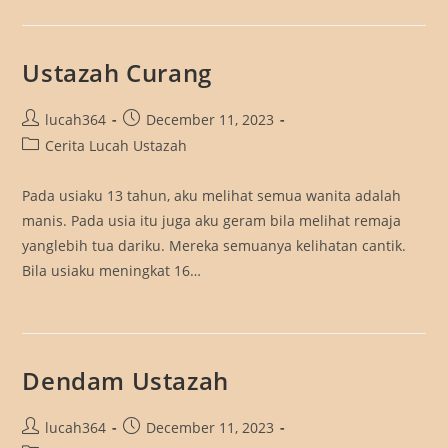
Ustazah Curang
Post
Post
lucah364
December 11, 2023
author:
published:
Post
Cerita Lucah Ustazah
category:
Pada usiaku 13 tahun, aku melihat semua wanita adalah
manis. Pada usia itu juga aku geram bila melihat remaja
yanglebih tua dariku. Mereka semuanya kelihatan cantik.
Bila usiaku meningkat 16…
Dendam Ustazah
Post
Post
lucah364
December 11, 2023
author:
published: