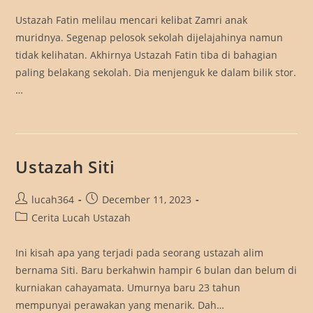
Ustazah Fatin melilau mencari kelibat Zamri anak
muridnya. Segenap pelosok sekolah dijelajahinya namun
tidak kelihatan. Akhirnya Ustazah Fatin tiba di bahagian
paling belakang sekolah. Dia menjenguk ke dalam bilik stor.
…
Ustazah Siti
Post
Post
lucah364
December 11, 2023
author:
published:
Post
Cerita Lucah Ustazah
category:
Ini kisah apa yang terjadi pada seorang ustazah alim
bernama Siti. Baru berkahwin hampir 6 bulan dan belum di
kurniakan cahayamata. Umurnya baru 23 tahun
mempunyai perawakan yang menarik. Dah…