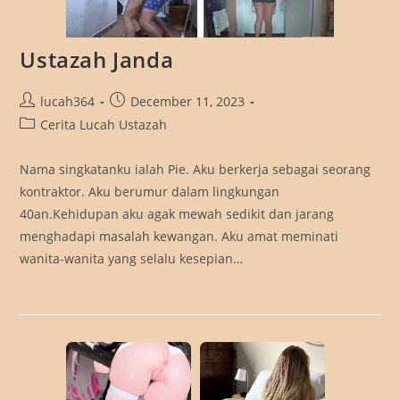
Ustazah Janda
Post
Post
lucah364
December 11, 2023
author:
published:
Post
Cerita Lucah Ustazah
category:
Nama singkatanku ialah Pie. Aku berkerja sebagai seorang
kontraktor. Aku berumur dalam lingkungan
40an.Kehidupan aku agak mewah sedikit dan jarang
menghadapi masalah kewangan. Aku amat meminati
wanita-wanita yang selalu kesepian…