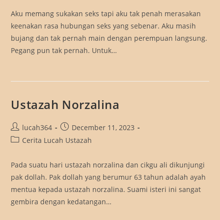
Aku memang sukakan seks tapi aku tak penah merasakan
keenakan rasa hubungan seks yang sebenar. Aku masih
bujang dan tak pernah main dengan perempuan langsung.
Pegang pun tak pernah. Untuk…
Ustazah Norzalina
Post
Post
lucah364
December 11, 2023
author:
published:
Post
Cerita Lucah Ustazah
category:
Pada suatu hari ustazah norzalina dan cikgu ali dikunjungi
pak dollah. Pak dollah yang berumur 63 tahun adalah ayah
mentua kepada ustazah norzalina. Suami isteri ini sangat
gembira dengan kedatangan…