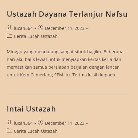
Ustazah Dayana Terlanjur Nafsu
Post
Post
lucah364
December 11, 2023
author:
published:
Post
Cerita Lucah Ustazah
category:
Minggu yang mendatang sangat sibuk bagiku. Beberapa
hari aku balik lewat untuk menyiapkan kertas kerja dan
memastikan semua persiapan berjalan dengan lancar
untuk Kem Cemerlang SPM itu. Terima kasih kepada…
Intai Ustazah
Post
Post
lucah364
December 11, 2023
author:
published:
Post
Cerita Lucah Ustazah
category: