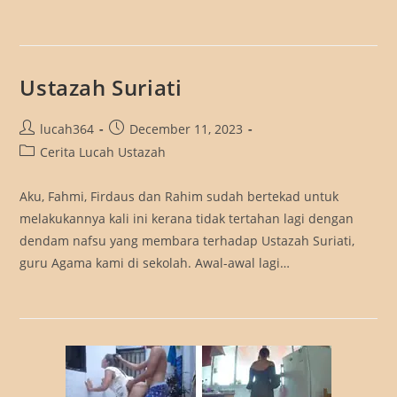
Ustazah Suriati
Post
Post
lucah364
December 11, 2023
author:
published:
Post
Cerita Lucah Ustazah
category:
Aku, Fahmi, Firdaus dan Rahim sudah bertekad untuk
melakukannya kali ini kerana tidak tertahan lagi dengan
dendam nafsu yang membara terhadap Ustazah Suriati,
guru Agama kami di sekolah. Awal-awal lagi…