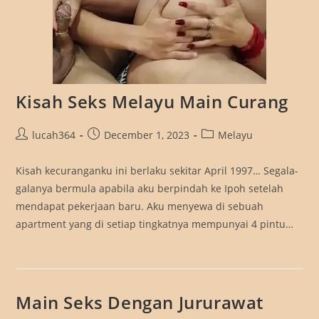
Kisah Seks Melayu Main Curang
Post
Post
Post
lucah364
December 1, 2023
Melayu
author:
published:
category:
Kisah kecuranganku ini berlaku sekitar April 1997… Segala-
galanya bermula apabila aku berpindah ke Ipoh setelah
mendapat pekerjaan baru. Aku menyewa di sebuah
apartment yang di setiap tingkatnya mempunyai 4 pintu…
Main Seks Dengan Jururawat