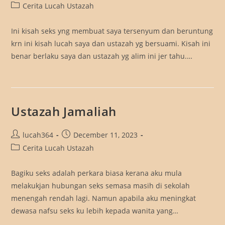
author:
published:
Post
Cerita Lucah Ustazah
category:
Ini kisah seks yng membuat saya tersenyum dan beruntung
krn ini kisah lucah saya dan ustazah yg bersuami. Kisah ini
benar berlaku saya dan ustazah yg alim ini jer tahu.…
Ustazah Jamaliah
Post
Post
lucah364
December 11, 2023
author:
published:
Post
Cerita Lucah Ustazah
category:
Bagiku seks adalah perkara biasa kerana aku mula
melakukjan hubungan seks semasa masih di sekolah
menengah rendah lagi. Namun apabila aku meningkat
dewasa nafsu seks ku lebih kepada wanita yang…