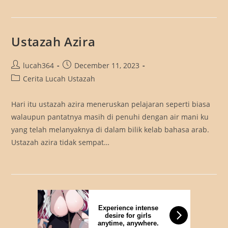
Ustazah Azira
Post
Post
lucah364
December 11, 2023
author:
published:
Post
Cerita Lucah Ustazah
category:
Hari itu ustazah azira meneruskan pelajaran seperti biasa
walaupun pantatnya masih di penuhi dengan air mani ku
yang telah melanyaknya di dalam bilik kelab bahasa arab.
Ustazah azira tidak sempat…
Experience intense
desire for girls
anytime, anywhere.