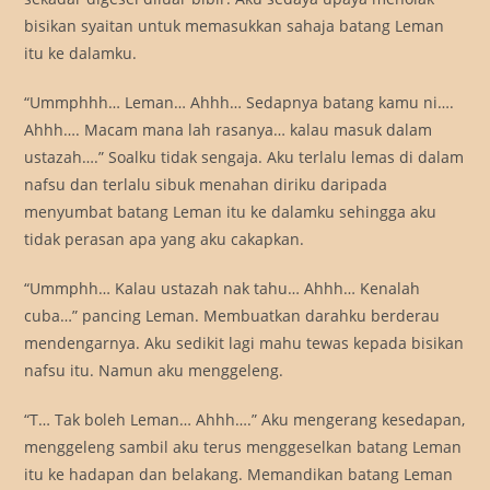
bisikan syaitan untuk memasukkan sahaja batang Leman
itu ke dalamku.
“Ummphhh… Leman… Ahhh… Sedapnya batang kamu ni….
Ahhh…. Macam mana lah rasanya… kalau masuk dalam
ustazah….” Soalku tidak sengaja. Aku terlalu lemas di dalam
nafsu dan terlalu sibuk menahan diriku daripada
menyumbat batang Leman itu ke dalamku sehingga aku
tidak perasan apa yang aku cakapkan.
“Ummphh… Kalau ustazah nak tahu… Ahhh… Kenalah
cuba…” pancing Leman. Membuatkan darahku berderau
mendengarnya. Aku sedikit lagi mahu tewas kepada bisikan
nafsu itu. Namun aku menggeleng.
“T… Tak boleh Leman… Ahhh….” Aku mengerang kesedapan,
menggeleng sambil aku terus menggeselkan batang Leman
itu ke hadapan dan belakang. Memandikan batang Leman