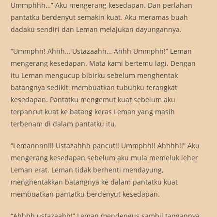
Ummphhh…” Aku mengerang kesedapan. Dan perlahan
pantatku berdenyut semakin kuat. Aku meramas buah
dadaku sendiri dan Leman melajukan dayungannya.
“Ummphh! Ahhh… Ustazaahh… Ahhh Ummphh!” Leman
mengerang kesedapan. Mata kami bertemu lagi. Dengan
itu Leman mengucup bibirku sebelum menghentak
batangnya sedikit, membuatkan tubuhku terangkat
kesedapan. Pantatku mengemut kuat sebelum aku
terpancut kuat ke batang keras Leman yang masih
terbenam di dalam pantatku itu.
“Lemannnn!!! Ustazahhh pancut!! Ummphh!! Ahhhh!!” Aku
mengerang kesedapan sebelum aku mula memeluk leher
Leman erat. Leman tidak berhenti mendayung,
menghentakkan batangnya ke dalam pantatku kuat
membuatkan pantatku berdenyut kesedapan.
“Ahhhh ustazaahh!” Leman mendengus sambil tangannya