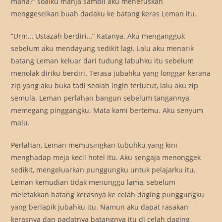
mana?” soalku manja sambil aku meneruskan
menggeselkan buah dadaku ke batang keras Leman itu.
“Urm… Ustazah berdiri…” Katanya. Aku mengangguk
sebelum aku mendayung sedikit lagi. Lalu aku menarik
batang Leman keluar dari tudung labuhku itu sebelum
menolak diriku berdiri. Terasa jubahku yang longgar kerana
zip yang aku buka tadi seolah ingin terlucut, lalu aku zip
semula. Leman perlahan bangun sebelum tangannya
memegang pinggangku. Mata kami bertemu. Aku senyum
malu.
Perlahan, Leman memusingkan tubuhku yang kini
menghadap meja kecil hotel itu. Aku sengaja menonggek
sedikit, mengeluarkan punggungku untuk pelajarku itu.
Leman kemudian tidak menunggu lama, sebelum
meletakkan batang kerasnya ke celah daging punggungku
yang berlapik jubahku itu. Namun aku dapat rasakan
kerasnya dan padatnya batangnya itu di celah daging