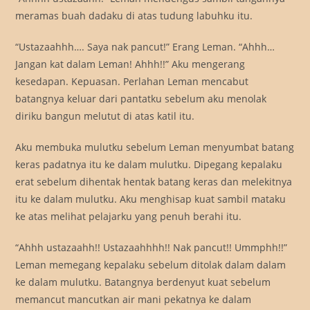
meramas buah dadaku di atas tudung labuhku itu.
“Ustazaahhh…. Saya nak pancut!” Erang Leman. “Ahhh…
Jangan kat dalam Leman! Ahhh!!” Aku mengerang
kesedapan. Kepuasan. Perlahan Leman mencabut
batangnya keluar dari pantatku sebelum aku menolak
diriku bangun melutut di atas katil itu.
Aku membuka mulutku sebelum Leman menyumbat batang
keras padatnya itu ke dalam mulutku. Dipegang kepalaku
erat sebelum dihentak hentak batang keras dan melekitnya
itu ke dalam mulutku. Aku menghisap kuat sambil mataku
ke atas melihat pelajarku yang penuh berahi itu.
“Ahhh ustazaahh!! Ustazaahhhh!! Nak pancut!! Ummphh!!”
Leman memegang kepalaku sebelum ditolak dalam dalam
ke dalam mulutku. Batangnya berdenyut kuat sebelum
memancut mancutkan air mani pekatnya ke dalam