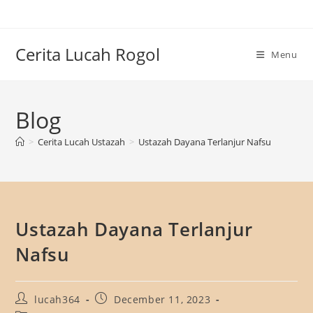
Skip
to
content
Cerita Lucah Rogol
Menu
Blog
>
Cerita Lucah Ustazah
>
Ustazah Dayana Terlanjur Nafsu
Ustazah Dayana Terlanjur
Nafsu
Post
Post
lucah364
December 11, 2023
author:
published: