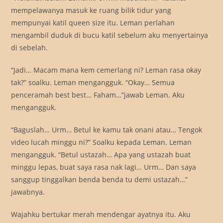
mempelawanya masuk ke ruang bilik tidur yang
mempunyai katil queen size itu. Leman perlahan
mengambil duduk di bucu katil sebelum aku menyertainya
di sebelah.
“Jadi… Macam mana kem cemerlang ni? Leman rasa okay
tak?” soalku. Leman mengangguk. “Okay… Semua
penceramah best best… Faham…”jawab Leman. Aku
mengangguk.
“Baguslah… Urm… Betul ke kamu tak onani atau… Tengok
video lucah minggu ni?” Soalku kepada Leman. Leman
mengangguk. “Betul ustazah… Apa yang ustazah buat
minggu lepas, buat saya rasa nak lagi… Urm… Dan saya
sanggup tinggalkan benda benda tu demi ustazah…”
jawabnya.
Wajahku bertukar merah mendengar ayatnya itu. Aku