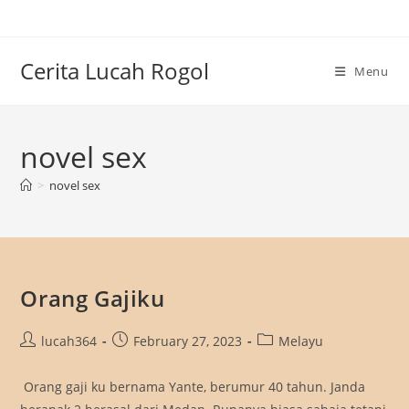
Skip
to
content
Cerita Lucah Rogol
Menu
novel sex
>
novel sex
Orang Gajiku
Post
Post
Post
lucah364
February 27, 2023
Melayu
author:
published:
category:
Orang gaji ku bernama Yante, berumur 40 tahun. Janda