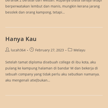
beranak 2 berasal dari Medan. Rupanya biasa sahaja tetapi
berperwatakan lembut dan manis, mungkin kerana jarang
besolek dan orang kampong, tetapi…
Hanya Kau
Post
Post
Post
lucah364
February 27, 2023
Melayu
author:
published:
category:
Setelah tamat diploma disebuah college di ibu kota, aku
pulang ke kampung halaman di bandar M dan bekerja di
sebuah company yang tidak perlu aku sebutkan namanya.
aku mengenali atie[bukan…