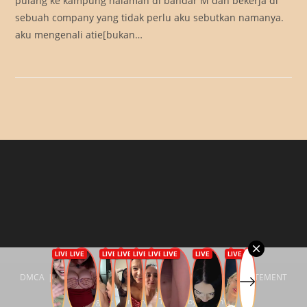
pulang ke kampung halaman di bandar M dan bekerja di
sebuah company yang tidak perlu aku sebutkan namanya.
aku mengenali atie[bukan…
DMCA
Privacy Policy
18 U.S.C. §2257 COMPLIANCE STATEMENT
Copyright - WordPress Theme by OceanWP