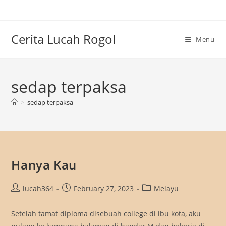
Skip
to
content
Cerita Lucah Rogol
Menu
sedap terpaksa
>
sedap terpaksa
Hanya Kau
Post
Post
Post
lucah364
February 27, 2023
Melayu
author:
published:
category:
Setelah tamat diploma disebuah college di ibu kota, aku