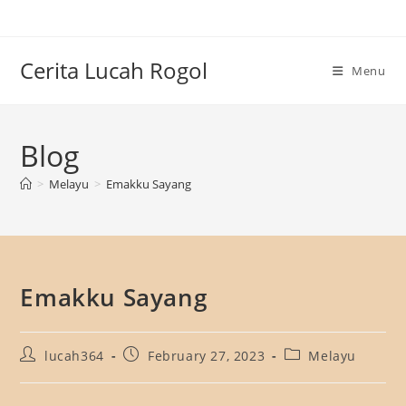
Skip
to
content
Cerita Lucah Rogol
Menu
Blog
>
Melayu
>
Emakku Sayang
Emakku Sayang
Post
Post
Post
lucah364
February 27, 2023
Melayu
author:
published:
category: