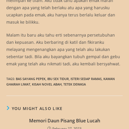
melimpah ke tilam. Aku tidak tahu apakah emak marah
dengan apa yang telah berlaku atu apa yang harusku
ucapkan pada emak, aku hanya terus berlalu keluar dan
masuk ke bilikku.
Malam itu baru aku tahu erti sebenarnya persetubuhan
dan kepuasan. Aku berbaring di katil dan fikiranku
melayang mengenangkan apa yang telah aku lakukan
sebentar tadi. Bila aku bayangkan tubuh gempal dan gebu
emak yang telah aku nikmati tadi, aku kembali bersyahwat.
TAGS
:
BAS SAYANG PEPEK
,
IBU SEX TIDUR
,
ISTERI SEDAP RAMAS
,
KAWAN
GHAIRAH LIWAT
,
KISAH NOVEL ABAH
,
TETEK DEWASA
YOU MIGHT ALSO LIKE
Memori Daun Pisang Blue Lucah
February 27, 2023