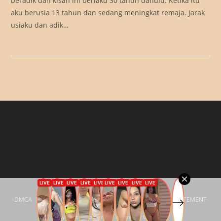
beradik dan kisah ini berlaku 30 tahun dahulu. Ketika itu
aku berusia 13 tahun dan sedang meningkat remaja. Jarak
usiaku dan adik…
DMCA
Privacy Policy
18 U.S.C. §2257 COMPLIANCE STATEMENT
Copyright - WordPress Theme by OceanWP