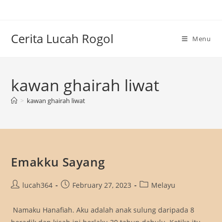
Skip
to
content
Cerita Lucah Rogol
Menu
kawan ghairah liwat
>
kawan ghairah liwat
Emakku Sayang
Post
Post
Post
lucah364
February 27, 2023
Melayu
author:
published:
category:
Namaku Hanafiah. Aku adalah anak sulung daripada 8