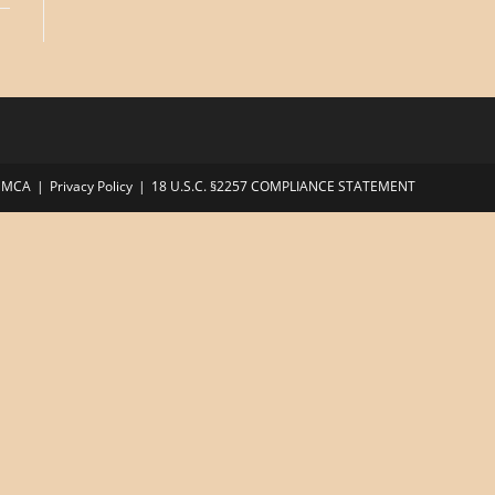
DMCA
Privacy Policy
18 U.S.C. §2257 COMPLIANCE STATEMENT