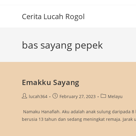
Skip
to
Cerita Lucah Rogol
content
bas sayang pepek
Emakku Sayang
Post
Post
Post
lucah364
February 27, 2023
Melayu
author:
published:
category:
Namaku Hanafiah. Aku adalah anak sulung daripada 8 be
berusia 13 tahun dan sedang meningkat remaja. Jarak 