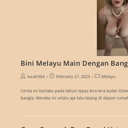
Bini Melayu Main Dengan Bang
Post
Post
Post
lucah364
February 27, 2023
Melayu
author:
published:
category:
Cerita ini berlaku pada tahun lepas kira-kira bulan Di
bangla. Mereka ini selalu aje lalu-lalang di depan ru