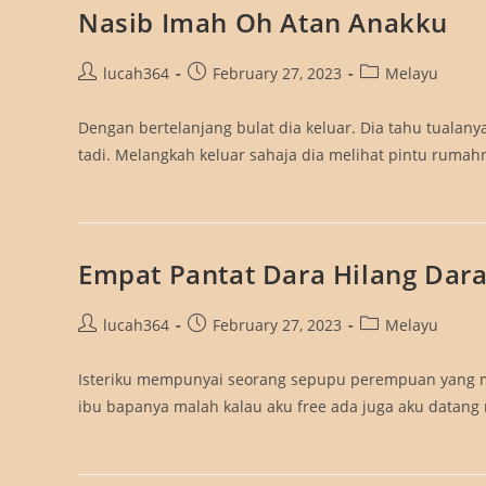
Nasib Imah Oh Atan Anakku
Post
Post
Post
lucah364
February 27, 2023
Melayu
author:
published:
category:
Dengan bertelanjang bulat dia keluar. Dia tahu tualan
tadi. Melangkah keluar sahaja dia melihat pintu rumah
Empat Pantat Dara Hilang Dar
Post
Post
Post
lucah364
February 27, 2023
Melayu
author:
published:
category:
Isteriku mempunyai seorang sepupu perempuan yang m
ibu bapanya malah kalau aku free ada juga aku datan