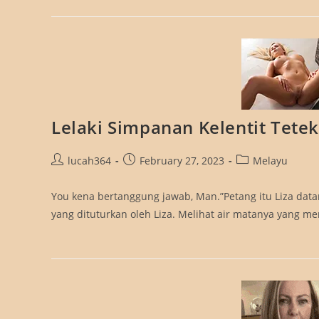
Lelaki Simpanan Kelentit Tetek
Post
Post
Post
lucah364
February 27, 2023
Melayu
author:
published:
category:
You kena bertanggung jawab, Man.”Petang itu Liza dat
yang dituturkan oleh Liza. Melihat air matanya yang m