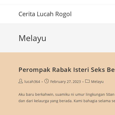
Skip
to
Cerita Lucah Rogol
content
Melayu
Perompak Rabak Isteri Seks Ber
Post
Post
Post
lucah364
February 27, 2023
Melayu
author:
published:
category:
Aku baru berkahwin, suamiku ni umur lingkungan 50an 
dan dari kelaurga yang berada. Kami bahagia selama 