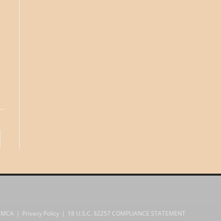
to the next page
DMCA
Privacy Policy
18 U.S.C. §2257 COMPLIANCE STATEMENT