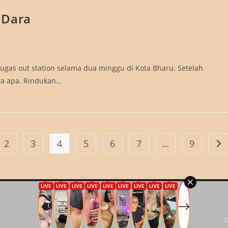
 Dara
tugas out station selama dua minggu di Kota Bharu. Setelah
nya apa. Rindukan…
2
3
4
5
6
7
…
9
vious page
Go 