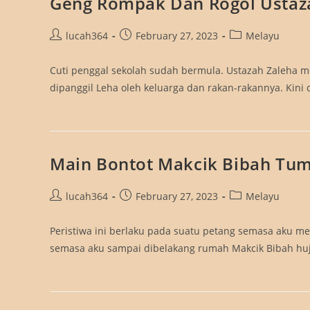
Geng Rompak Dan Rogol Ustaz
Post
Post
Post
lucah364
February 27, 2023
Melayu
author:
published:
category:
Cuti penggal sekolah sudah bermula. Ustazah Zaleha m
dipanggil Leha oleh keluarga dan rakan-rakannya. Kini
Main Bontot Makcik Bibah Tu
Post
Post
Post
lucah364
February 27, 2023
Melayu
author:
published:
category:
Peristiwa ini berlaku pada suatu petang semasa aku me
semasa aku sampai dibelakang rumah Makcik Bibah hu