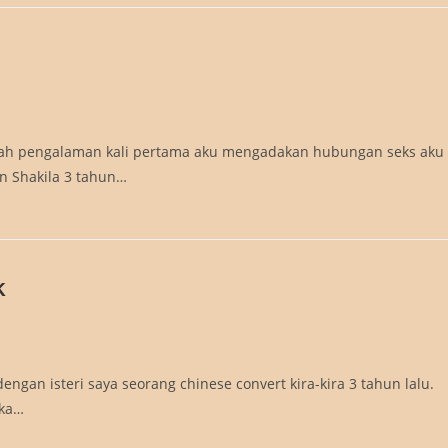
dalah pengalaman kali pertama aku mengadakan hubungan seks aku
n Shakila 3 tahun…
k
gan isteri saya seorang chinese convert kira-kira 3 tahun lalu.
uka…