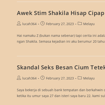
Awek Stim Shakila Hisap Cipap
Post
Post
Post
lucah364
February 27, 2023
Melayu
author:
published:
category:
Hai namaku Z (bukan nama sebenar) tapi cerita ini a
ngan Shakila. Semasa kejadian ini aku berumur 20 tahu
Skandal Seks Besan Cium Tete
Post
Post
Post
lucah364
February 27, 2023
Melayu
author:
published:
category:
Saya bekerja di sebuah bank tempatan dan berkahwin den
ketika itu umur saya 27 dan isteri saya baru 22. kami s