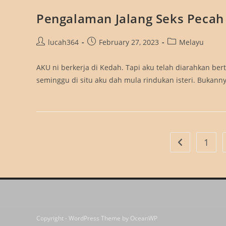
Pengalaman Jalang Seks Pecah
Post
Post
Post
lucah364
February 27, 2023
Melayu
author:
published:
category:
AKU ni berkerja di Kedah. Tapi aku telah diarahkan ber
seminggu di situ aku dah mula rindukan isteri. Bukan
1
Go to the pre
Copyright - WordPress Theme by OceanWP