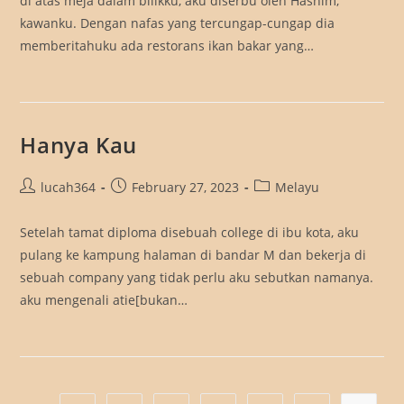
di atas meja dalam bilikku, aku diserbu oleh Hashim,
kawanku. Dengan nafas yang tercungap-cungap dia
memberitahuku ada restorans ikan bakar yang…
Hanya Kau
Post
Post
Post
lucah364
February 27, 2023
Melayu
author:
published:
category:
Setelah tamat diploma disebuah college di ibu kota, aku
pulang ke kampung halaman di bandar M dan bekerja di
sebuah company yang tidak perlu aku sebutkan namanya.
aku mengenali atie[bukan…