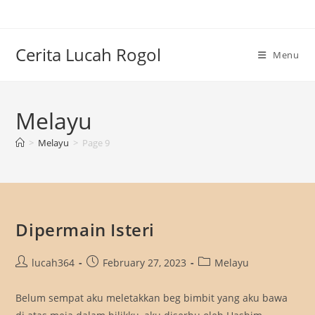
Skip
to
content
Cerita Lucah Rogol
Menu
Melayu
>
Melayu
>
Page 9
Dipermain Isteri
Post
Post
Post
lucah364
February 27, 2023
Melayu
author:
published:
category:
Belum sempat aku meletakkan beg bimbit yang aku bawa