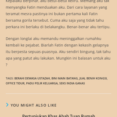
Kepalaku berpinar, aku betul-betul keliru. Memang aku tak
menyangka Fatin menduakan aku. Dari cara layanan yang
teramat mesra pastinya ini bukan pertama kali Fatin
bersama gorila tersebut. Cuma aku saja yang tidak tahu
perkara ini berlaku di belakangku. Benar-benar aku tertipu.
Dengan longlai aku memandu meninggalkan rumahku
kembali ke pejabat. Biarlah Fatin dengan kekasih gelapnya
itu berpesta sepuas-puasnya. Aku sendiri bingung, tak tahu
apa yang patut aku lakukan. Mungkin ini balasan untuk aku
?
TAGS
:
BERAHI DEWASA USTAZAH
,
BINI MAIN BATANG
,
JUAL BENIH KONGSI
,
OFFICE TIDUR
,
PADU PELIR KELUARGA
,
SEKS INDIA GANAS
YOU MIGHT ALSO LIKE
Pertunjukan Khas Abah Tuan Rumah