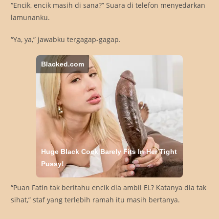
“Encik, encik masih di sana?” Suara di telefon menyedarkan
lamunanku.
“Ya, ya,” jawabku tergagap-gagap.
Blacked.com
Huge Black Cock Barely Fits In Her Tight
Pussy!
“Puan Fatin tak beritahu encik dia ambil EL? Katanya dia tak
sihat,” staf yang terlebih ramah itu masih bertanya.