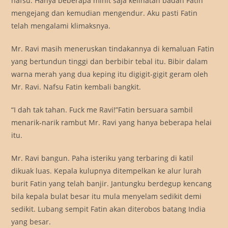
nafsu. Hanya beberapa minit saja kelihatan badan Fatin
mengejang dan kemudian mengendur. Aku pasti Fatin
telah mengalami klimaksnya.
Mr. Ravi masih meneruskan tindakannya di kemaluan Fatin
yang bertundun tinggi dan berbibir tebal itu. Bibir dalam
warna merah yang dua keping itu digigit-gigit geram oleh
Mr. Ravi. Nafsu Fatin kembali bangkit.
“I dah tak tahan. Fuck me Ravi!”Fatin bersuara sambil
menarik-narik rambut Mr. Ravi yang hanya beberapa helai
itu.
Mr. Ravi bangun. Paha isteriku yang terbaring di katil
dikuak luas. Kepala kulupnya ditempelkan ke alur lurah
burit Fatin yang telah banjir. Jantungku berdegup kencang
bila kepala bulat besar itu mula menyelam sedikit demi
sedikit. Lubang sempit Fatin akan diterobos batang India
yang besar.