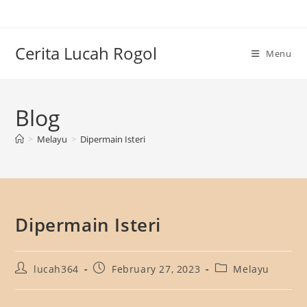
Skip
to
content
Cerita Lucah Rogol
Menu
Blog
>
Melayu
>
Dipermain Isteri
Dipermain Isteri
Post
Post
Post
lucah364
February 27, 2023
Melayu
author:
published:
category: