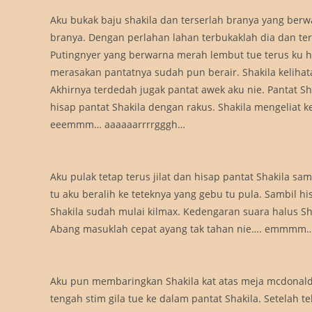
Aku bukak baju shakila dan terserlah branya yang ber
branya. Dengan perlahan lahan terbukaklah dia dan te
Putingnyer yang berwarna merah lembut tue terus ku h
merasakan pantatnya sudah pun berair. Shakila kelihat
Akhirnya terdedah jugak pantat awek aku nie. Pantat Sh
hisap pantat Shakila dengan rakus. Shakila mengelia
eeemmm… aaaaaarrrrgggh…
Aku pulak tetap terus jilat dan hisap pantat Shakila s
tu aku beralih ke teteknya yang gebu tu pula. Sambil 
Shakila sudah mulai kilmax. Kedengaran suara halus S
Abang masuklah cepat ayang tak tahan nie…. emmmm…
Aku pun membaringkan Shakila kat atas meja mcdonal
tengah stim gila tue ke dalam pantat Shakila. Setelah t