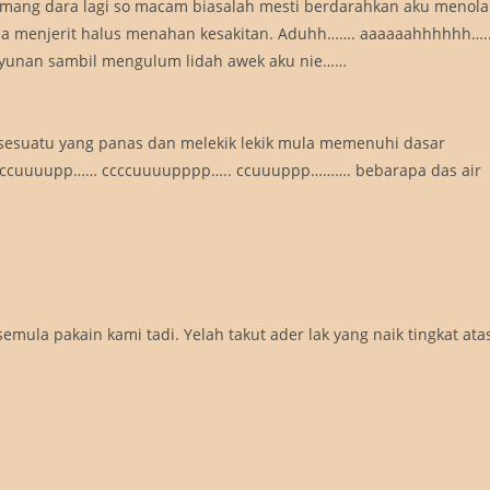
emang dara lagi so macam biasalah mesti berdarahkan aku menola
ila menjerit halus menahan kesakitan. Aduhh……. aaaaaahhhhhh….
nan sambil mengulum lidah awek aku nie……
 sesuatu yang panas dan melekik lekik mula memenuhi dasar
cccuuuupp…… ccccuuuupppp….. ccuuuppp………. bebarapa das air
mula pakain kami tadi. Yelah takut ader lak yang naik tingkat ata
 aku selamba jer). Tu pun nasib baik masa kami tengah projet tak
nak kejadian tadi berulang lagi. Aku senyum jer…