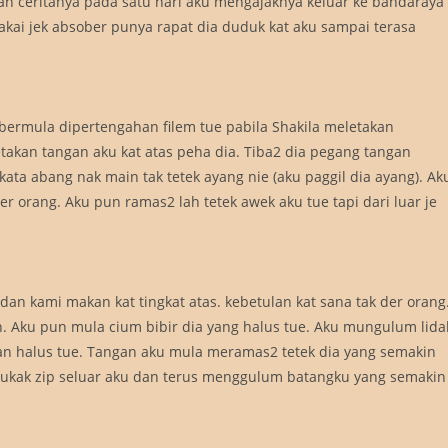
 ceritanya pada satu hari aku mengajaknya keluar ke bandaraya
akai jek absober punya rapat dia duduk kat aku sampai terasa
bermula dipertengahan filem tue pabila Shakila meletakan
akan tangan aku kat atas peha dia. Tiba2 dia pegang tangan
ta abang nak main tak tetek ayang nie (aku paggil dia ayang). Ak
er orang. Aku pun ramas2 lah tetek awek aku tue tapi dari luar je
an kami makan kat tingkat atas. kebetulan kat sana tak der orang
sah. Aku pun mula cium bibir dia yang halus tue. Aku mungulum lid
dan halus tue. Tangan aku mula meramas2 tetek dia yang semakin
 bukak zip seluar aku dan terus menggulum batangku yang semakin