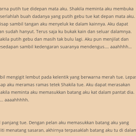
warna putih tue didepan mata aku. Shakila meminta aku membuka
rserlahlah buah dadanya yang putih gebu tue kat depan mata aku.
isap sambil tangan aku menyeluk ke dalam kainnya. Aku dapat
an sudah hanyut. Terus saja ku bukak kain dan seluar dalamnya.
akila putih gebu dan masih tak bulu lagi. Aku pun menjilat dan
t kesedapan sambil kedengaran suaranya mendengus…. aaahhhh…
ambil mengigit lembut pada kelentik yang berwarna merah tue. Lepa
hisap aku meramas ramas tetek Shakila tue. Aku dapat merasakan
hakila meminta aku memasukkan batang aku kat dalam pantat dia.
.. aaaahhhhh.
d panjang tue. Dengan pelan aku memasukkan batang aku yang
eliti menatang sasaran, akhirnya terpasaklah batang aku tu di dala