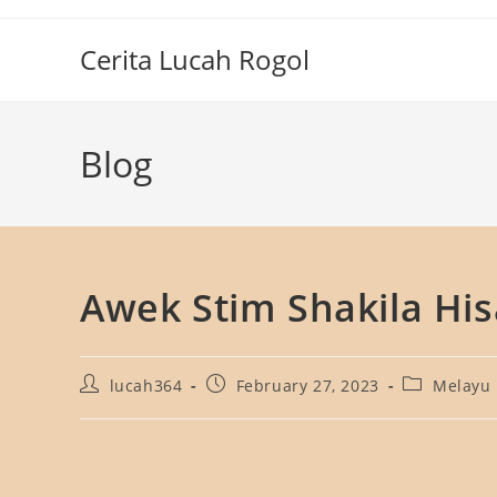
Skip
to
Cerita Lucah Rogol
content
Blog
Awek Stim Shakila Hi
Post
Post
Post
lucah364
February 27, 2023
Melayu
author:
published:
category: