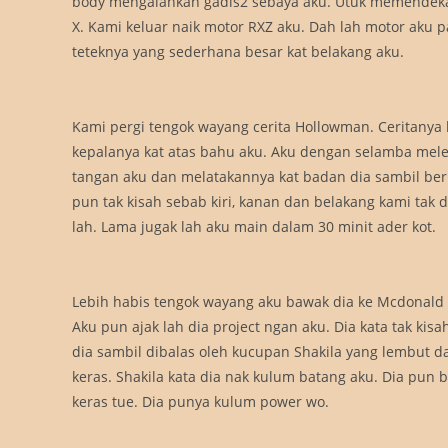
body mengalahkan gadis2 sebaya aku. Utuk memendekan
X. Kami keluar naik motor RXZ aku. Dah lah motor aku p
teteknya yang sederhana besar kat belakang aku.
Kami pergi tengok wayang cerita Hollowman. Ceritanya 
kepalanya kat atas bahu aku. Aku dengan selamba melet
tangan aku dan melatakannya kat badan dia sambil berka
pun tak kisah sebab kiri, kanan dan belakang kami tak d
lah. Lama jugak lah aku main dalam 30 minit ader kot.
Lebih habis tengok wayang aku bawak dia ke Mcdonald d
Aku pun ajak lah dia project ngan aku. Dia kata tak ki
dia sambil dibalas oleh kucupan Shakila yang lembut 
keras. Shakila kata dia nak kulum batang aku. Dia pun
keras tue. Dia punya kulum power wo.