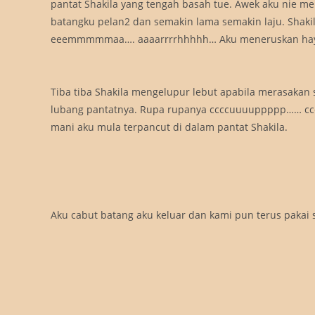
pantat Shakila yang tengah basah tue. Awek aku nie m
batangku pelan2 dan semakin lama semakin laju. Shak
eeemmmmmaa…. aaaarrrrhhhhh… Aku meneruskan hayu
Tiba tiba Shakila mengelupur lebut apabila merasakan
lubang pantatnya. Rupa rupanya ccccuuuuppppp…… c
mani aku mula terpancut di dalam pantat Shakila.
Aku cabut batang aku keluar dan kami pun terus pakai se
mcdonald nie (siang tingkat atas memang tak bukak tapi
der pekerja yang naik, kalau tak nahas ler kami.
Lepas tue aku hantar Shakila balik rumah dan kata dia 