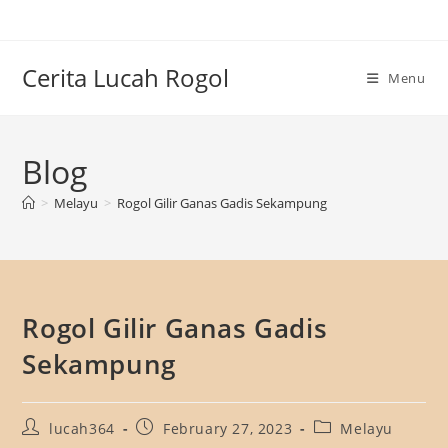
Skip
to
content
Cerita Lucah Rogol
Menu
Blog
>
Melayu
>
Rogol Gilir Ganas Gadis Sekampung
Rogol Gilir Ganas Gadis
Sekampung
Post
Post
Post
lucah364
February 27, 2023
Melayu
author:
published:
category: