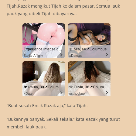
Tijah.Razak mengikut Tijah ke dalam pasar. Semua lauk
pauk yang dibeli Tijah dibayarnya.
Experience intense desire for girls anytime, anywhere.
🎀 Mia, 44📍Columbus
Stellar Affinity
xDate.us
💖 Paula, 30📍Columbus
💚 Olivia, 38📍Columbus
xDate
us.hookup
“Buat susah Encik Razak aja,” kata Tijah.
“Bukannya banyak. Sekali sekala,” kata Razak yang turut
membeli lauk pauk.