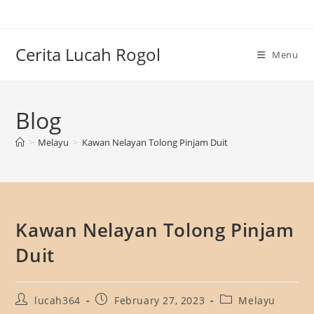
Skip
to
content
Cerita Lucah Rogol
Menu
Blog
>
Melayu
>
Kawan Nelayan Tolong Pinjam Duit
Kawan Nelayan Tolong Pinjam
Duit
Post
Post
Post
lucah364
February 27, 2023
Melayu
author:
published:
category: