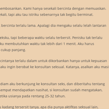
t membosankan. Kami hanya sesekali bercinta dengan memuaskan.
ali, tapi aku tau istriku sebenarnya tak begitu berminat.
ercinta terlalu lama. Apalagi dia mengaku selalu lelah lantaran
sku, tapi beberapa waktu selalu terbersit. Penisku tak terlalu
a aku membutuhkan waktu tak lebih dari 1 menit. Aku harus
i cukup panjang.
 cintanya terlalu dalam untuk dikorbankan hanya untuk kepuasan
a aku ingin berobat ke konsultan seksual. Katanya, asalkan aku mas
-diam aku berkunjung ke konsultan seks, dan diberitahu tentang
empat mendapatkan nasihat, si konsultan sudah mengatakan,
etika usianya pada rentang 25-32 tahun.
 kadang tersersit tanya, apa dia punya aktifitas seksual lain,