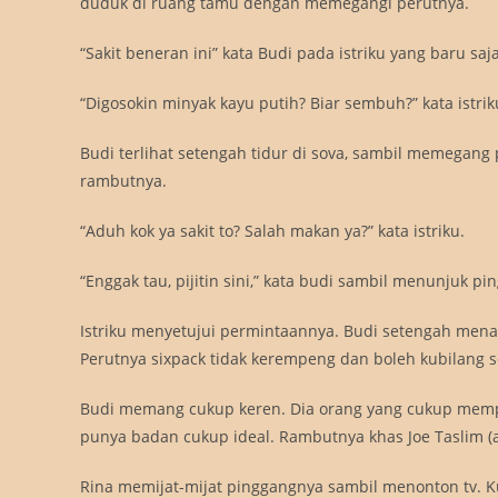
duduk di ruang tamu dengan memegangi perutnya.
“Sakit beneran ini” kata Budi pada istriku yang baru s
“Digosokin minyak kayu putih? Biar sembuh?” kata istrik
Budi terlihat setengah tidur di sova, sambil memegang
rambutnya.
“Aduh kok ya sakit to? Salah makan ya?” kata istriku.
“Enggak tau, pijitin sini,” kata budi sambil menunjuk p
Istriku menyetujui permintaannya. Budi setengah men
Perutnya sixpack tidak kerempeng dan boleh kubilang seb
Budi memang cukup keren. Dia orang yang cukup memp
punya badan cukup ideal. Rambutnya khas Joe Taslim (a
Rina memijat-mijat pinggangnya sambil menonton tv. Kul