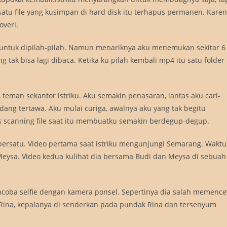
atu file yang kusimpan di hard disk itu terhapus permanen. Kare
overi.
 untuk dipilah-pilah. Namun menariknya aku menemukan sekitar 6
tak bisa lagi dibaca. Ketika ku pilah kembali mp4 itu satu folder
i, teman sekantor istriku. Aku semakin penasaran, lantas aku cari-
edang tertawa. Aku mulai curiga, awalnya aku yang tak begitu
oses scanning file saat itu membuatku semakin berdegup-degup.
u persatu. Video pertama saat istriku mengunjungi Semarang. Waktu
Meysa. Video kedua kulihat dia bersama Budi dan Meysa di sebuah
ncoba selfie dengan kamera ponsel. Sepertinya dia salah memence
 Rina, kepalanya di senderkan pada pundak Rina dan tersenyum