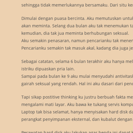
sehingga tidak memerlukannya bersamaku. Dari situ ke
Dimulai dengan puasa bercinta. Aku memutuskan untu
akan meminta. Selang dua bulan aku tak menemukan ta
kemudian, dia tak jua meminta berhubungan seksual.
Aku semakin penasaran, namun pencarianku tak menemu
Pencarianku semakin tak masuk akal, kadang dia juga j
Sebagai catatan, selama 6 bulan terakhir aku hanya 
istriku dipuaskan pria lain.
Sampai pada bulan ke 9 aku mulai menyudahi antivitask
gairah seksual yang rendah. Hal ini aku dasari dari pen
Tapi sikap postitive thinking ku justru berbuah fakta
mengalami mati layar. Aku bawa ke tukang servis komput
Laptop tak bisa selamat, hanya menyisakan hard disk 
perangkat penyimpanan eksternal, dan kubalut denga
Perawatan hard disk aku lakukan agar benda ini dapat