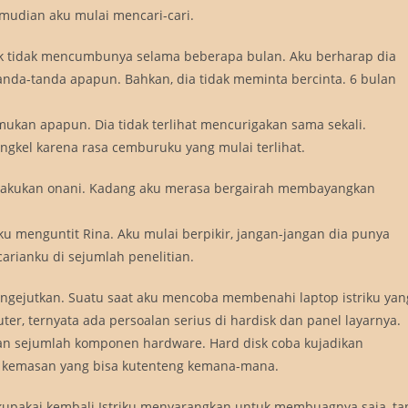
mudian aku mulai mencari-cari.
k tidak mencumbunya selama beberapa bulan. Aku berharap dia
nda-tanda apapun. Bahkan, dia tidak meminta bercinta. 6 bulan
kan apapun. Dia tidak terlihat mencurigakan sama sekali.
engkel karena rasa cemburuku yang mulai terlihat.
melakukan onani. Kadang aku merasa bergairah membayangkan
u menguntit Rina. Aku mulai berpikir, jangan-jangan dia punya
carianku di sejumlah penelitian.
 mengejutkan. Suatu saat aku mencoba membenahi laptop istriku yan
er, ternyata ada persoalan serius di hardisk dan panel layarnya.
dan sejumlah komponen hardware. Hard disk coba kujadikan
n kemasan yang bisa kutenteng kemana-mana.
 kupakai kembali.Istriku menyarangkan untuk membuagnya saja, ta