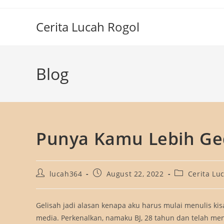
Skip
to
Cerita Lucah Rogol
content
Blog
Punya Kamu Lebih G
Post
Post
Post
lucah364
August 22, 2022
Cerita Lu
author:
published:
category:
Gelisah jadi alasan kenapa aku harus mulai menulis ki
media. Perkenalkan, namaku BJ, 28 tahun dan telah me