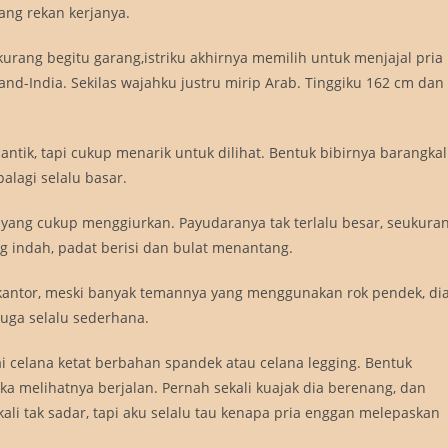
ang rekan kerjanya.
kurang begitu garang,istriku akhirnya memilih untuk menjajal pria
and-India. Sekilas wajahku justru mirip Arab. Tinggiku 162 cm dan
 cantik, tapi cukup menarik untuk dilihat. Bentuk bibirnya barangkal
alagi selalu basar.
yang cukup menggiurkan. Payudaranya tak terlalu besar, seukura
 indah, padat berisi dan bulat menantang.
 kantor, meski banyak temannya yang menggunakan rok pendek, di
juga selalu sederhana.
i celana ketat berbahan spandek atau celana legging. Bentuk
ka melihatnya berjalan. Pernah sekali kuajak dia berenang, dan
ali tak sadar, tapi aku selalu tau kenapa pria enggan melepaskan