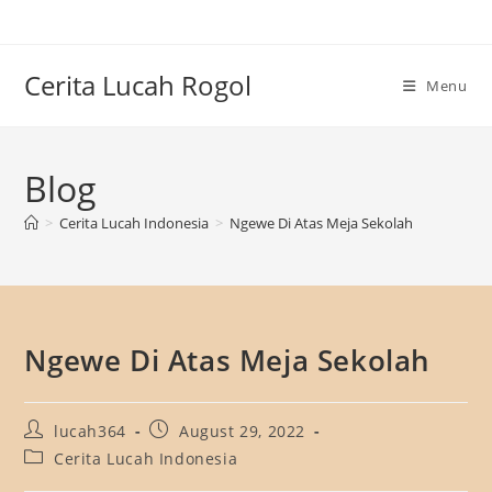
Skip
to
content
Cerita Lucah Rogol
Menu
Blog
>
Cerita Lucah Indonesia
>
Ngewe Di Atas Meja Sekolah
Ngewe Di Atas Meja Sekolah
Post
Post
lucah364
August 29, 2022
author:
published:
Post
Cerita Lucah Indonesia
category: