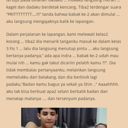
kaget dan dadaku berdetak kencang. Tiba2 terdengar suara
“PRITTTTTTTT….!!!” tanda bahwa babak ke-2 akan dimulai …
aku langsung mengajaknya balik ke lapangan.
Dalam perjalanan ke lapangan, kami melewati kelas2
kosong … tiba2 dia menarik tanganku masuk ke dalam kelas
3 Fis 1 … lalu dia langsung menutup pintu … aku langsung
bertanya padanya,” ada apa indra … babak ke-2 udah mau
mulai nih … kamu gak takut dicariin pelatih kamu ??”. Dia
tidak membalas pertanyaanku, melainkan langsung
memelukku dari belakang, dan dia berbisik lagi
padaku,”Badan kamu bagus ya sekali ya Shin ..” Aaaahhhh.
aku tak bisa berbuat apa2 selain berbalik badan dan
menatap matanya …. dan tersenyum padanya.