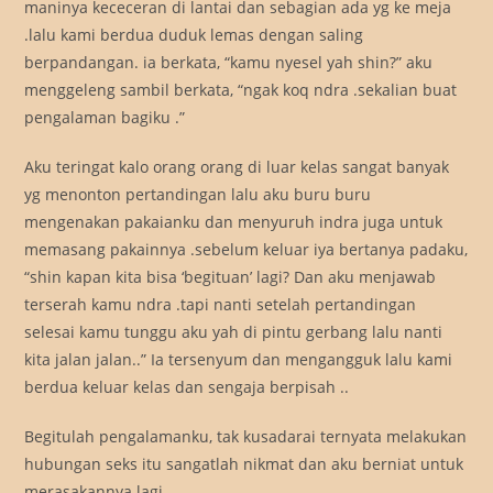
maninya kececeran di lantai dan sebagian ada yg ke meja
.lalu kami berdua duduk lemas dengan saling
berpandangan. ia berkata, “kamu nyesel yah shin?” aku
menggeleng sambil berkata, “ngak koq ndra .sekalian buat
pengalaman bagiku .”
Aku teringat kalo orang orang di luar kelas sangat banyak
yg menonton pertandingan lalu aku buru buru
mengenakan pakaianku dan menyuruh indra juga untuk
memasang pakainnya .sebelum keluar iya bertanya padaku,
“shin kapan kita bisa ‘begituan’ lagi? Dan aku menjawab
terserah kamu ndra .tapi nanti setelah pertandingan
selesai kamu tunggu aku yah di pintu gerbang lalu nanti
kita jalan jalan..” Ia tersenyum dan mengangguk lalu kami
berdua keluar kelas dan sengaja berpisah ..
Begitulah pengalamanku, tak kusadarai ternyata melakukan
hubungan seks itu sangatlah nikmat dan aku berniat untuk
merasakannya lagi..