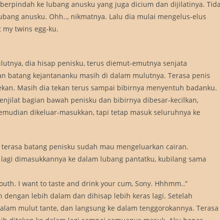
ia berpindah ke lubang anusku yang juga dicium dan dijilatinya. Tid
lubang anusku. Ohh.., nikmatnya. Lalu dia mulai mengelus-elus
 my twins egg-ku.
tnya, dia hisap penisku, terus diemut-emutnya senjata
an batang kejantananku masih di dalam mulutnya. Terasa penis
ekan. Masih dia tekan terus sampai bibirnya menyentuh badanku.
enjilat bagian bawah penisku dan bibirnya dibesar-kecilkan,
emudian dikeluar-masukkan, tapi tetap masuk seluruhnya ke
, terasa batang penisku sudah mau mengeluarkan cairan.
 lagi dimasukkannya ke dalam lubang pantatku, kubilang sama
uth. I want to taste and drink your cum, Sony. Hhhmm..”
dengan lebih dalam dan dihisap lebih keras lagi. Setelah
dalam mulut tante, dan langsung ke dalam tenggorokannya. Terasa