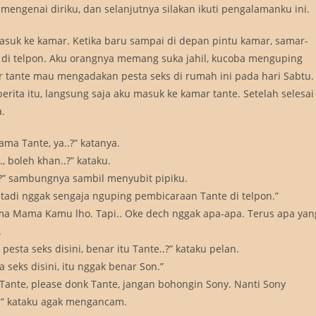
mengenai diriku, dan selanjutnya silakan ikuti pengalamanku ini.
masuk ke kamar. Ketika baru sampai di depan pintu kamar, samar-
di telpon. Aku orangnya memang suka jahil, kucoba menguping
r tante mau mengadakan pesta seks di rumah ini pada hari Sabtu.
ita itu, langsung saja aku masuk ke kamar tante. Setelah selesai
.
a Tante, ya..?” katanya.
, boleh khan..?” kataku.
?” sambungnya sambil menyubit pipiku.
tadi nggak sengaja nguping pembicaraan Tante di telpon.”
ama Mama Kamu lho. Tapi.. Oke dech nggak apa-apa. Terus apa yan
.
sta seks disini, benar itu Tante..?” kataku pelan.
seks disini, itu nggak benar Son.”
 Tante, please donk Tante, jangan bohongin Sony. Nanti Sony
.” kataku agak mengancam.