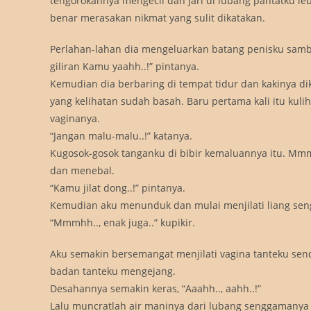
tengorokannya mengecil dan jari di lubang pantatku le
benar merasakan nikmat yang sulit dikatakan.
Perlahan-lahan dia mengeluarkan batang penisku sambil
giliran Kamu yaahh..!” pintanya.
Kemudian dia berbaring di tempat tidur dan kakinya d
yang kelihatan sudah basah. Baru pertama kali itu kuli
vaginanya.
“Jangan malu-malu..!” katanya.
Kugosok-gosok tanganku di bibir kemaluannya itu. Mmm
dan menebal.
“Kamu jilat dong..!” pintanya.
Kemudian aku menunduk dan mulai menjilati liang se
“Mmmhh.., enak juga..” kupikir.
Aku semakin bersemangat menjilati vagina tanteku sendi
badan tanteku mengejang.
Desahannya semakin keras, “Aaahh.., aahh..!”
Lalu muncratlah air maninya dari lubang senggamanya b