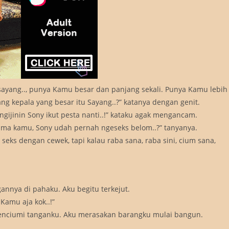
 sayang.., punya Kamu besar dan panjang sekali. Punya Kamu lebih
g kepala yang besar itu Sayang..?” katanya dengan genit.
ngijinin Sony ikut pesta nanti..!” kataku agak mengancam.
 ama kamu, Sony udah pernah ngeseks belom..?” tanyanya.
eks dengan cewek, tapi kalau raba sana, raba sini, cium sana,
gannya di pahaku. Aku begitu terkejut.
amu aja kok..!”
enciumi tanganku. Aku merasakan barangku mulai bangun.