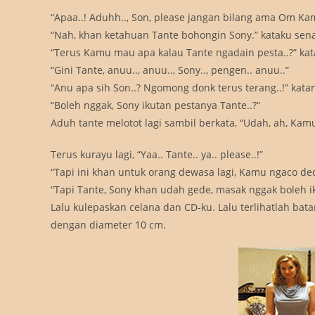
“Apaa..! Aduhh.., Son, please jangan bilang ama Om K
“Nah, khan ketahuan Tante bohongin Sony.” kataku sen
“Terus Kamu mau apa kalau Tante ngadain pesta..?” ka
“Gini Tante, anuu.., anuu.., Sony.., pengen.. anuu..”
“Anu apa sih Son..? Ngomong donk terus terang..!” kat
“Boleh nggak, Sony ikutan pestanya Tante..?”
Aduh tante melotot lagi sambil berkata, “Udah, ah, Kamu
Terus kurayu lagi, “Yaa.. Tante.. ya.. please..!”
“Tapi ini khan untuk orang dewasa lagi, Kamu ngaco dec
“Tapi Tante, Sony khan udah gede, masak nggak boleh ik
Lalu kulepaskan celana dan CD-ku. Lalu terlihatlah ba
dengan diameter 10 cm.