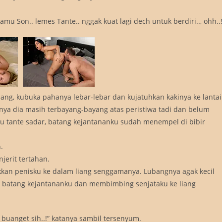
mu Son.. lemes Tante.. nggak kuat lagi dech untuk berdiri.., ohh..!
jang, kubuka pahanya lebar-lebar dan kujatuhkan kakinya ke lantai
ya dia masih terbayang-bayang atas peristiwa tadi dan belum
tu tante sadar, batang kejantananku sudah menempel di bibir
.
jerit tertahan.
kan penisku ke dalam liang senggamanya. Lubangnya agak kecil
g batang kejantananku dan membimbing senjataku ke liang
 buanget sih..!” katanya sambil tersenyum.