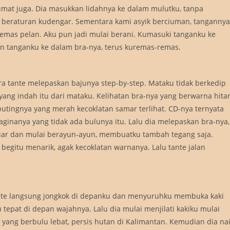
umat juga. Dia masukkan lidahnya ke dalam mulutku, tanpa
 beraturan kudengar. Sementara kami asyik berciuman, tangannya
mas pelan. Aku pun jadi mulai berani. Kumasuki tanganku ke
 tanganku ke dalam bra-nya, terus kuremas-remas.
ra tante melepaskan bajunya step-by-step. Mataku tidak berkedip
ang indah itu dari mataku. Kelihatan bra-nya yang berwarna hit
utingnya yang merah kecoklatan samar terlihat. CD-nya ternyata
ginanya yang tidak ada bulunya itu. Lalu dia melepaskan bra-nya,
luar dan mulai berayun-ayun, membuatku tambah tegang saja.
egitu menarik, agak kecoklatan warnanya. Lalu tante jalan
tante langsung jongkok di depanku dan menyuruhku membuka kaki
 tepat di depan wajahnya. Lalu dia mulai menjilati kakiku mulai
u yang berbulu lebat, persis hutan di Kalimantan. Kemudian dia na