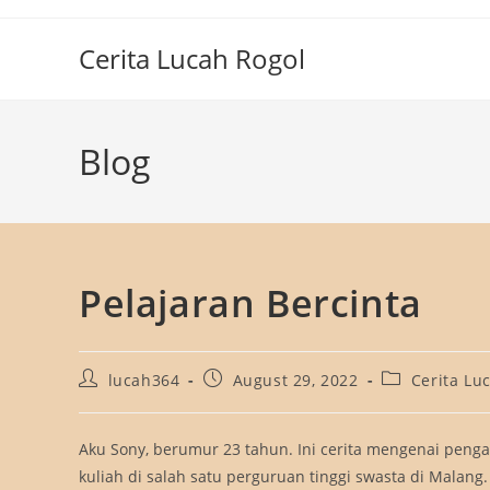
Skip
to
Cerita Lucah Rogol
content
Blog
Pelajaran Bercinta
Post
Post
Post
lucah364
August 29, 2022
Cerita Lu
author:
published:
category:
Aku Sony, berumur 23 tahun. Ini cerita mengenai penga
kuliah di salah satu perguruan tinggi swasta di Malan