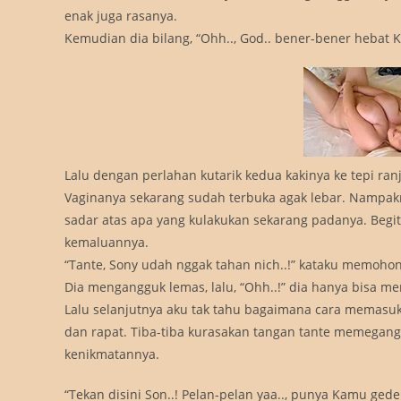
enak juga rasanya.
Kemudian dia bilang, “Ohh.., God.. bener-bener hebat Ka
Lalu dengan perlahan kutarik kedua kakinya ke tepi ran
Vaginanya sekarang sudah terbuka agak lebar. Nampakn
sadar atas apa yang kulakukan sekarang padanya. Begi
kemaluannya.
“Tante, Sony udah nggak tahan nich..!” kataku memohon
Dia mengangguk lemas, lalu, “Ohh..!” dia hanya bisa men
Lalu selanjutnya aku tak tahu bagaimana cara memasuk
dan rapat. Tiba-tiba kurasakan tangan tante memegan
kenikmatannya.
“Tekan disini Son..! Pelan-pelan yaa.., punya Kamu gede