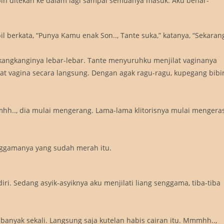
bih ditekan ke dalam lagi sampai semuanya masuk. Aku benar-
 berkata, “Punya Kamu enak Son.., Tante suka,” katanya, “Sekaran
ikangkanginya lebar-lebar. Tante menyuruhku menjilat vaginanya
hat vagina secara langsung. Dengan agak ragu-ragu, kupegang bibi
hh.., dia mulai mengerang. Lama-lama klitorisnya mulai mengera
nggamanya yang sudah merah itu.
ri. Sedang asyik-asyiknya aku menjilati liang senggama, tiba-tiba
anyak sekali. Langsung saja kutelan habis cairan itu. Mmmhh..,