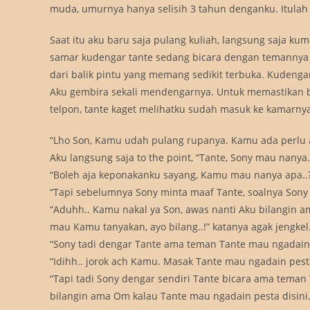
muda, umurnya hanya selisih 3 tahun denganku. Itulah 
Saat itu aku baru saja pulang kuliah, langsung saja ku
samar kudengar tante sedang bicara dengan temannya 
dari balik pintu yang memang sedikit terbuka. Kudenga
Aku gembira sekali mendengarnya. Untuk memastikan ber
telpon, tante kaget melihatku sudah masuk ke kamarnya
“Lho Son, Kamu udah pulang rupanya. Kamu ada perlu am
Aku langsung saja to the point, “Tante, Sony mau nanya..
“Boleh aja keponakanku sayang, Kamu mau nanya apa..
“Tapi sebelumnya Sony minta maaf Tante, soalnya Sony 
“Aduhh.. Kamu nakal ya Son, awas nanti Aku bilangin 
mau Kamu tanyakan, ayo bilang..!” katanya agak jengkel
“Sony tadi dengar Tante ama teman Tante mau ngadain pe
“Idihh.. jorok ach Kamu. Masak Tante mau ngadain pesta 
“Tapi tadi Sony dengar sendiri Tante bicara ama teman
bilangin ama Om kalau Tante mau ngadain pesta disini