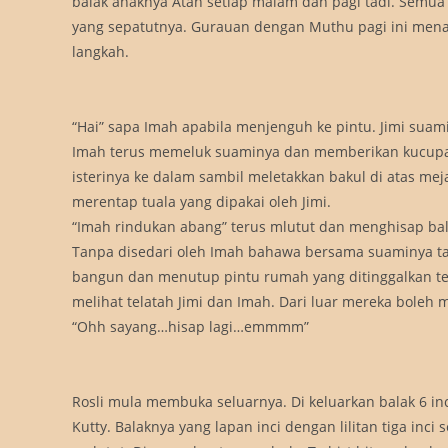
balak anaknya Atan setiap malam dan pagi tadi. Semu
yang sepatutnya. Gurauan dengan Muthu pagi ini mena
langkah.
“Hai” sapa Imah apabila menjenguh ke pintu. Jimi sua
Imah terus memeluk suaminya dan memberikan kucupa
isterinya ke dalam sambil meletakkan bakul di atas mej
merentap tuala yang dipakai oleh Jimi.
“Imah rindukan abang” terus mlutut dan menghisap bal
Tanpa disedari oleh Imah bahawa bersama suaminya tad
bangun dan menutup pintu rumah yang ditinggalkan t
melihat telatah Jimi dan Imah. Dari luar mereka bole
“Ohh sayang…hisap lagi…emmmm”
Rosli mula membuka seluarnya. Di keluarkan balak 6 in
Kutty. Balaknya yang lapan inci dengan lilitan tiga inc