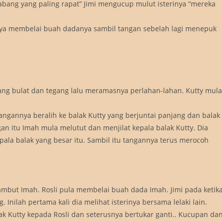
bang yang paling rapat” Jimi mengucup mulut isterinya “mereka
inya membelai buah dadanya sambil tangan sebelah lagi menepuk
ng bulat dan tegang lalu meramasnya perlahan-lahan. Kutty mula
gannya beralih ke balak Kutty yang berjuntai panjang dan balak
an itu Imah mula melutut dan menjilat kepala balak Kutty. Dia
la balak yang besar itu. Sambil itu tangannya terus merocoh
but Imah. Rosli pula membelai buah dada Imah. Jimi pada ketik
 Inilah pertama kali dia melihat isterinya bersama lelaki lain.
k Kutty kepada Rosli dan seterusnya bertukar ganti.. Kucupan da