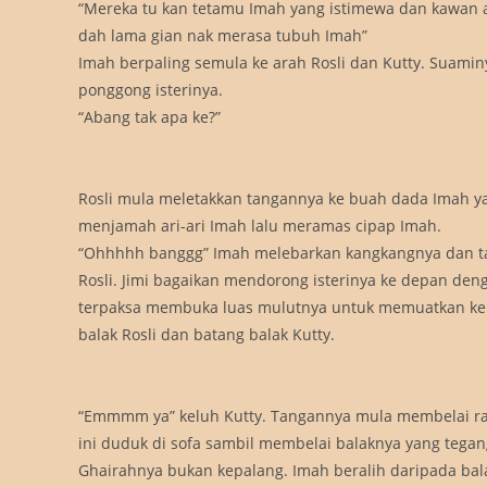
“Mereka tu kan tetamu Imah yang istimewa dan kawan a
dah lama gian nak merasa tubuh Imah”
Imah berpaling semula ke arah Rosli dan Kutty. Suam
ponggong isterinya.
“Abang tak apa ke?”
Rosli mula meletakkan tangannya ke buah dada Imah ya
menjamah ari-ari Imah lalu meramas cipap Imah.
“Ohhhhh banggg” Imah melebarkan kangkangnya dan tan
Rosli. Jimi bagaikan mendorong isterinya ke depan deng
terpaksa membuka luas mulutnya untuk memuatkan kepa
balak Rosli dan batang balak Kutty.
“Emmmm ya” keluh Kutty. Tangannya mula membelai ram
ini duduk di sofa sambil membelai balaknya yang tegang.
Ghairahnya bukan kepalang. Imah beralih daripada bala