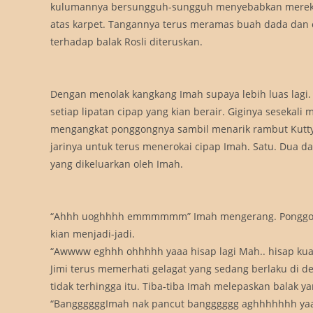
kulumannya bersungguh-sungguh menyebabkan mereka 
atas karpet. Tangannya terus meramas buah dada da
terhadap balak Rosli diteruskan.
Dengan menolak kangkang Imah supaya lebih luas lag
setiap lipatan cipap yang kian berair. Giginya sesekal
mengangkat ponggongnya sambil menarik rambut Kutty
jarinya untuk terus menerokai cipap Imah. Satu. Dua dan
yang dikeluarkan oleh Imah.
“Ahhh uoghhhh emmmmmm” Imah mengerang. Ponggongny
kian menjadi-jadi.
“Awwww eghhh ohhhhh yaaa hisap lagi Mah.. hisap kuat 
Jimi terus memerhati gelagat yang sedang berlaku di 
tidak terhingga itu. Tiba-tiba Imah melepaskan balak y
“BanggggggImah nak pancut bangggggg aghhhhhhh yaaaa