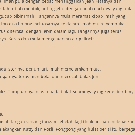
. Imah pula dengan cepat menanggalkan jean ketatnya dan
erlah tubuh montok, putih, gebu dengan buah dadanya yang bulat
engucup bibir Imah. Tangannya mula meramas cipap Imah yang
an dua batang jari kasarnya ke dalam. Imah mula membuka
s diterokai dengan lebih dalam lagi. Tangannya juga terus
a. Keras dan mula mengeluarkan air pelincir.
a isterinya penuh jari. Imah memejamkan mata.
tangannya terus membelai dan merocoh balak Jimi.
bilik. Tumpuannya masih pada balak suaminya yang keras berdeny
a.
lah tangan sedang tangan sebelah lagi tidak pernah melepaskan
akangkan Kutty dan Rosli. Ponggong yang bulat berisi itu bergega