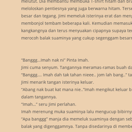
melutut. Dia membantu membuka T-shirt hitam dan bra
meloloskan pentiesnya yang juga berwarna hitam. Ters
besar dan tegang. Jimi memeluk isterinya erat dan m
membonjol tembam beberapa kali. Kemudian memasukk
kangkangnya dan terus menyuakan cipapnya supaya teru
merocoh balak suaminya yang cukup segenggam besarny
“Banggg…Imah nak ni” Pinta Imah.
Jimi cuma senyum. Tangannya meramas-ramas buah dad
“Banggg…. Imah dah tak tahan nieee.. jom lah bang..” 
Jimi menarik tangan isterinya keluar.
“Abang nak buat kat mana nie..”Imah mengikut keluar 
dalam tangannya.
“Imah…” seru Jimi perlahan.
Imah merenung muka suaminya lalu mengucup bibirny
“Apa banggg” manja dia memeluk suaminya dengan sebe
balak yang digenggamnya. Tanpa disedarinya di membel