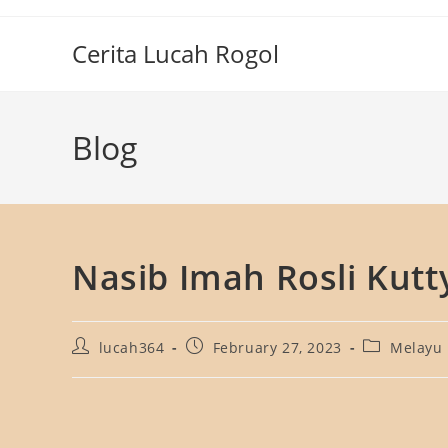
Skip
to
Cerita Lucah Rogol
content
Blog
Nasib Imah Rosli Kutt
Post
Post
Post
lucah364
February 27, 2023
Melayu
author:
published:
category: