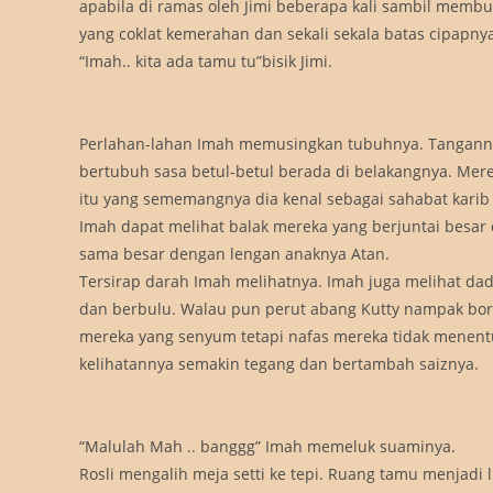
apabila di ramas oleh Jimi beberapa kali sambil mem
yang coklat kemerahan dan sekali sekala batas cipapnya
“Imah.. kita ada tamu tu”bisik Jimi.
Perlahan-lahan Imah memusingkan tubuhnya. Tangannya
bertubuh sasa betul-betul berada di belakangnya. Mere
itu yang sememangnya dia kenal sebagai sahabat karib 
Imah dapat melihat balak mereka yang berjuntai besar 
sama besar dengan lengan anaknya Atan.
Tersirap darah Imah melihatnya. Imah juga melihat da
dan berbulu. Walau pun perut abang Kutty nampak boroi
mereka yang senyum tetapi nafas mereka tidak menen
kelihatannya semakin tegang dan bertambah saiznya.
“Malulah Mah .. banggg” Imah memeluk suaminya.
Rosli mengalih meja setti ke tepi. Ruang tamu menjadi