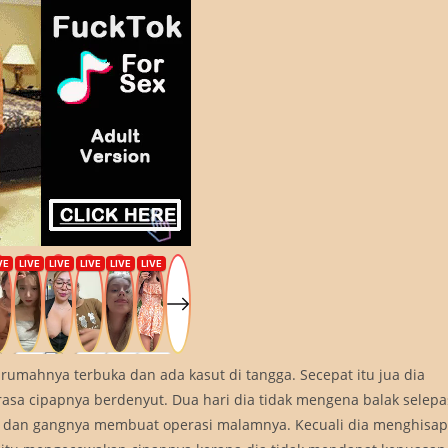
umahnya terbuka dan ada kasut di tangga. Secepat itu jua dia
rasa cipapnya berdenyut. Dua hari dia tidak mengena balak selepa
u dan gangnya membuat operasi malamnya. Kecuali dia menghisap