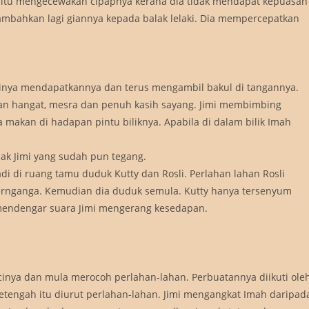
a itu mengecewakan cipapnya kerana dia tidak mendapat kepuasan
mbahkan lagi giannya kepada balak lelaki. Dia mempercepatkan
minya mendapatkannya dan terus mengambil bakul di tangannya.
n hangat, mesra dan penuh kasih sayang. Jimi membimbing
a makan di hadapan pintu biliknya. Apabila di dalam bilik Imah
ak Jimi yang sudah pun tegang.
i di ruang tamu duduk Kutty dan Rosli. Perlahan lahan Rosli
ernganga. Kemudian dia duduk semula. Kutty hanya tersenyum
h mendengar suara Jimi mengerang kesedapan.
cinya dan mula merocoh perlahan-lahan. Perbuatannya diikuti ole
i setengah itu diurut perlahan-lahan. Jimi mengangkat Imah daripad