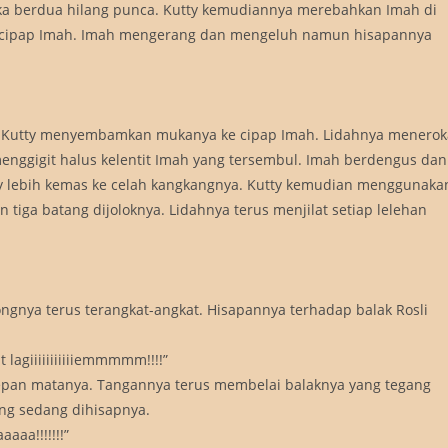
berdua hilang punca. Kutty kemudiannya merebahkan Imah di
n cipap Imah. Imah mengerang dan mengeluh namun hisapannya
i. Kutty menyembamkan mukanya ke cipap Imah. Lidahnya menerok
i menggigit halus kelentit Imah yang tersembul. Imah berdengus dan
 lebih kemas ke celah kangkangnya. Kutty kemudian menggunaka
 tiga batang dijoloknya. Lidahnya terus menjilat setiap lelehan
a terus terangkat-angkat. Hisapannya terhadap balak Rosli
lagiiiiiiiiiiiemmmmm!!!!”
depan matanya. Tangannya terus membelai balaknya yang tegang
ang sedang dihisapnya.
aa!!!!!!!”