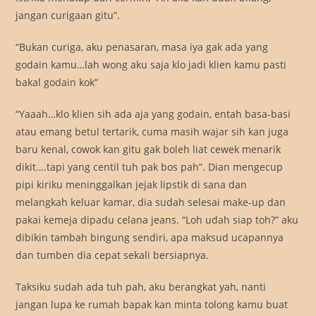
jangan curigaan gitu”.
“Bukan curiga, aku penasaran, masa iya gak ada yang
godain kamu…lah wong aku saja klo jadi klien kamu pasti
bakal godain kok”
“Yaaah…klo klien sih ada aja yang godain, entah basa-basi
atau emang betul tertarik, cuma masih wajar sih kan juga
baru kenal, cowok kan gitu gak boleh liat cewek menarik
dikit….tapi yang centil tuh pak bos pah”. Dian mengecup
pipi kiriku meninggalkan jejak lipstik di sana dan
melangkah keluar kamar, dia sudah selesai make-up dan
pakai kemeja dipadu celana jeans. “Loh udah siap toh?” aku
dibikin tambah bingung sendiri, apa maksud ucapannya
dan tumben dia cepat sekali bersiapnya.
Taksiku sudah ada tuh pah, aku berangkat yah, nanti
jangan lupa ke rumah bapak kan minta tolong kamu buat