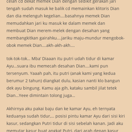
celah cd dekat memek Dian dengan sedikit gerakan jari
tengah sudah masuk ke balik cd memainkan klitoris Dian
dan dia melenguh kegelian….basahnya memek Dian
memudahkan jari ku masuk ke dalam memek dan
membuat Dian merem-melek dengan desahan yang
membangkitkan gairahku….jariku maju-mundur mengobok-
obok memek Dian….akh-akh-akh….
tok-tok-tok… Mba’ Diaaan itu putri udah tidur di kamar
Ayu…suara ibu memecah desahan Dian….kami pun
tersenyum. Yaaah pah, itu putri (anak kami yang kedua
berumur 2 tahun) diangkat dulu, kasian nanti klo bangun
dek ayu bingung. Kamu aja gih, kataku sambil jilat tetek
Dian…Yeee dimintain tolong juga…
Akhirnya aku pakai baju dan ke kamar Ayu, eh ternyata
keduanya sudah tidur,… posisi pintu kamar Ayu dari sisi kiri
kasur, sedangkan Putri tidur di sisi sebelah kanan. Jadi aku
memutar kasur buat angkat Putri, dari arah depan kasur