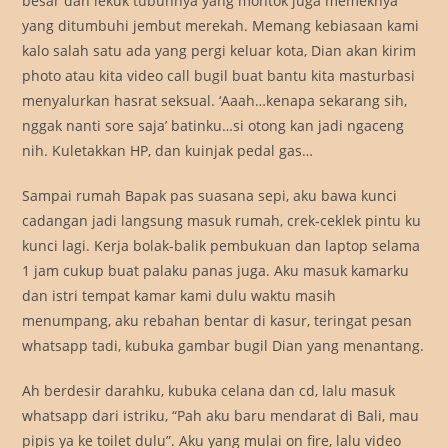
besar dan lekuk tubuhnya yang montok juga memeknya
yang ditumbuhi jembut merekah. Memang kebiasaan kami
kalo salah satu ada yang pergi keluar kota, Dian akan kirim
photo atau kita video call bugil buat bantu kita masturbasi
menyalurkan hasrat seksual. ‘Aaah…kenapa sekarang sih,
nggak nanti sore saja’ batinku…si otong kan jadi ngaceng
nih. Kuletakkan HP, dan kuinjak pedal gas…
Sampai rumah Bapak pas suasana sepi, aku bawa kunci
cadangan jadi langsung masuk rumah, crek-ceklek pintu ku
kunci lagi. Kerja bolak-balik pembukuan dan laptop selama
1 jam cukup buat palaku panas juga. Aku masuk kamarku
dan istri tempat kamar kami dulu waktu masih
menumpang, aku rebahan bentar di kasur, teringat pesan
whatsapp tadi, kubuka gambar bugil Dian yang menantang.
Ah berdesir darahku, kubuka celana dan cd, lalu masuk
whatsapp dari istriku, “Pah aku baru mendarat di Bali, mau
pipis ya ke toilet dulu”. Aku yang mulai on fire, lalu video