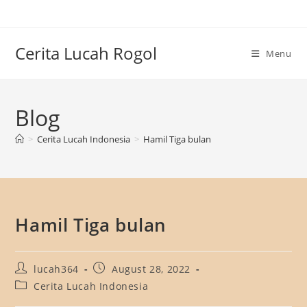
Skip
to
content
Cerita Lucah Rogol
Menu
Blog
>
Cerita Lucah Indonesia
>
Hamil Tiga bulan
Hamil Tiga bulan
Post
Post
lucah364
August 28, 2022
author:
published:
Post
Cerita Lucah Indonesia
category: