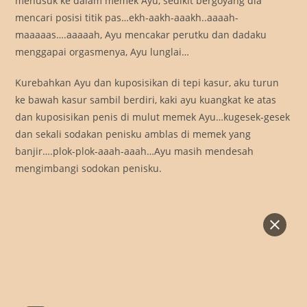
menusuk ke dalam memek Ayu, sedikit bergoyang dia
mencari posisi titik pas…ekh-aakh-aaakh..aaaah-
maaaaas….aaaaah, Ayu mencakar perutku dan dadaku
menggapai orgasmenya, Ayu lunglai…
Kurebahkan Ayu dan kuposisikan di tepi kasur, aku turun
ke bawah kasur sambil berdiri, kaki ayu kuangkat ke atas
dan kuposisikan penis di mulut memek Ayu…kugesek-gesek
dan sekali sodakan penisku amblas di memek yang
banjir….plok-plok-aaah-aaah…Ayu masih mendesah
mengimbangi sodokan penisku.