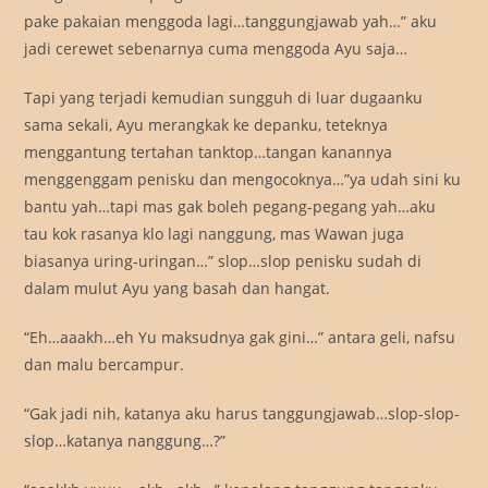
pake pakaian menggoda lagi…tanggungjawab yah…” aku
jadi cerewet sebenarnya cuma menggoda Ayu saja…
Tapi yang terjadi kemudian sungguh di luar dugaanku
sama sekali, Ayu merangkak ke depanku, teteknya
menggantung tertahan tanktop…tangan kanannya
menggenggam penisku dan mengocoknya…”ya udah sini ku
bantu yah…tapi mas gak boleh pegang-pegang yah…aku
tau kok rasanya klo lagi nanggung, mas Wawan juga
biasanya uring-uringan…” slop…slop penisku sudah di
dalam mulut Ayu yang basah dan hangat.
“Eh…aaakh…eh Yu maksudnya gak gini…” antara geli, nafsu
dan malu bercampur.
“Gak jadi nih, katanya aku harus tanggungjawab…slop-slop-
slop…katanya nanggung…?”