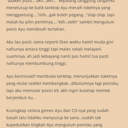
“aaakkh yuuu….akh…akh…” kepalang tanggung tanganku
menelusup ke balik tanktop Ayu meraih toketnya yang
menggantung….”iiiih…gak boleh pegang…”slop-slop, tapi
malah ku pilin pentilnya….”ekh..eekh” sambil mengulum
penis Ayu mendesah tertahan.
Aku tau pasti, sama seperti Dian waktu hamil muda gini
nafsunya antara tinggi tapi males sekali melayani
suaminya, ah jadi kebayang nanti pas hamil tua pasti
nafsunya membumbung tinggi.
Ayu berinisiatif membuka tanktop, menunjukkan toketnya
yang mulai sedikit membengkak…dikulumnya lagi penisku,
tapi aku memutar posisi 69, akh ingin kulahap memek
berjembut itu…
Kusingkap celana gemes Ayu dan CD-nya yang sudah
basah lalu lidahku menyusup ke sana…sudah tak
kupedulikan tingkah Ayu mengulum penisku yang