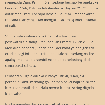
menggoda Dian. Pagi ini Dian sedang bersiap berangkat ke
bandara, “Pah, Putri sudah diantar ke daycare?”….”Sudah ku
antar mah…kamu berapa lama di Bali?” aku menanyakan
rencana Dian yang akan mengurus acara DJ internasional
di Bali.
“Cuma satu malam aja kok, tapi aku buru-buru nih,
pesawatku sih siang….tapi ada janji ketemu klien dulu di
McD arah bandara Juanda pah, jadi maaf ya pah gak ada
quickie pagi ini”….ah istriku tahu kalo aku sedang on fire,
apalagi melihat dia sambil make-up bertelanjang dada
cuma pakai cd saja.
Penasaran juga akhirnya kutanya istriku, “Mah, aku
perhatiin kamu memang gak pernah pakai baju seksi, tapi
kamu kan cantik dan selalu menarik, pasti sering digoda
klien yah?”
Istriku menatap dari cermin, “Ah aku kan udah bilang,