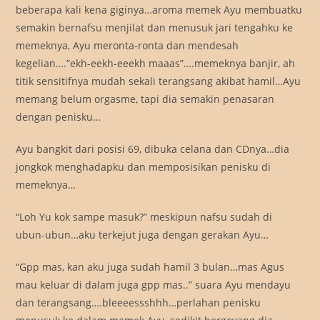
beberapa kali kena giginya…aroma memek Ayu membuatku
semakin bernafsu menjilat dan menusuk jari tengahku ke
memeknya, Ayu meronta-ronta dan mendesah
kegelian….”ekh-eekh-eeekh maaas”….memeknya banjir, ah
titik sensitifnya mudah sekali terangsang akibat hamil…Ayu
memang belum orgasme, tapi dia semakin penasaran
dengan penisku…
Ayu bangkit dari posisi 69, dibuka celana dan CDnya…dia
jongkok menghadapku dan memposisikan penisku di
memeknya…
“Loh Yu kok sampe masuk?” meskipun nafsu sudah di
ubun-ubun…aku terkejut juga dengan gerakan Ayu…
“Gpp mas, kan aku juga sudah hamil 3 bulan…mas Agus
mau keluar di dalam juga gpp mas..” suara Ayu mendayu
dan terangsang….bleeeessshhh…perlahan penisku