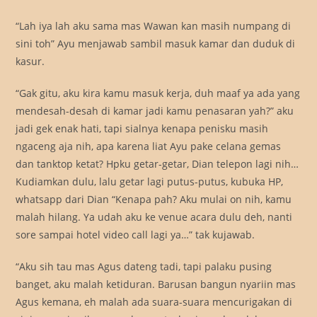
“Lah iya lah aku sama mas Wawan kan masih numpang di
sini toh” Ayu menjawab sambil masuk kamar dan duduk di
kasur.
“Gak gitu, aku kira kamu masuk kerja, duh maaf ya ada yang
mendesah-desah di kamar jadi kamu penasaran yah?” aku
jadi gek enak hati, tapi sialnya kenapa penisku masih
ngaceng aja nih, apa karena liat Ayu pake celana gemas
dan tanktop ketat? Hpku getar-getar, Dian telepon lagi nih…
Kudiamkan dulu, lalu getar lagi putus-putus, kubuka HP,
whatsapp dari Dian “Kenapa pah? Aku mulai on nih, kamu
malah hilang. Ya udah aku ke venue acara dulu deh, nanti
sore sampai hotel video call lagi ya…” tak kujawab.
“Aku sih tau mas Agus dateng tadi, tapi palaku pusing
banget, aku malah ketiduran. Barusan bangun nyariin mas
Agus kemana, eh malah ada suara-suara mencurigakan di