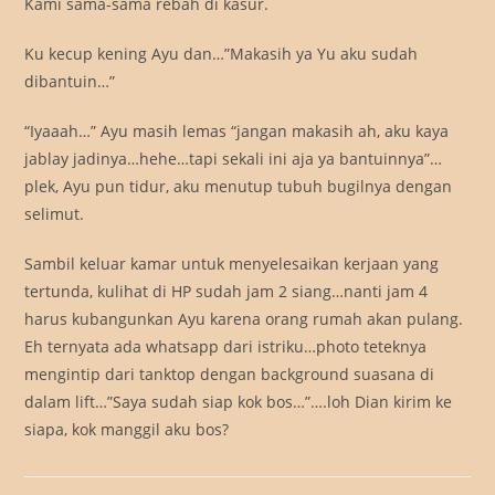
Kami sama-sama rebah di kasur.
Ku kecup kening Ayu dan…”Makasih ya Yu aku sudah
dibantuin…”
“Iyaaah…” Ayu masih lemas “jangan makasih ah, aku kaya
jablay jadinya…hehe…tapi sekali ini aja ya bantuinnya”…
plek, Ayu pun tidur, aku menutup tubuh bugilnya dengan
selimut.
Sambil keluar kamar untuk menyelesaikan kerjaan yang
tertunda, kulihat di HP sudah jam 2 siang…nanti jam 4
harus kubangunkan Ayu karena orang rumah akan pulang.
Eh ternyata ada whatsapp dari istriku…photo teteknya
mengintip dari tanktop dengan background suasana di
dalam lift…”Saya sudah siap kok bos…”….loh Dian kirim ke
siapa, kok manggil aku bos?