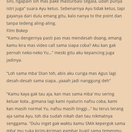
sini, ngapain sih mas pake masturbasi segala, udah punya
istri juga” suara Ayu ketus. Sebenarnya Ayu tidak ketus, tapi
gayanya dari dulu emang gitu, kalo nanya to the point dan
tanpa tedeng aling-aling.
Film Bokep
“Kamu dengernya pasti pas mas mendesah doang, emang
kamu kira mas video call sama siapa coba? Aku kan gak
pernah neko-neko Yu…” meski gitu aku kepancing juga
jadinya.
“Loh sama mba’ Dian toh, abis aku curiga mas Agus lagi
desah-desah sama siapa…yaaah jadi nanggung deh”
“Kamu kaya gak tau aja, kan mas sama mba’ mu sering
keluar kota…gimana lagi kami nyalurin nafsu coba, kami
kan masih normal Yu, nafsu masih tinggi…” ku terus terang
aja sama Ayu, toh dia sudah nikah dan tau nikmatnya
senggama. “Dulu inget gak waktu kamu SMA kepergok sama
mba’ mu suka kirim-kiriman gambar bugil sama temenmu,