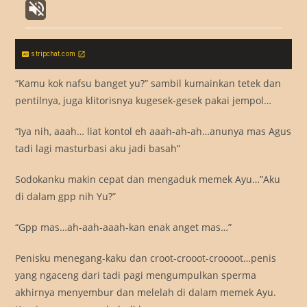
stripchat.com
“Kamu kok nafsu banget yu?” sambil kumainkan tetek dan
pentilnya, juga klitorisnya kugesek-gesek pakai jempol…
“Iya nih, aaah… liat kontol eh aaah-ah-ah…anunya mas Agus
tadi lagi masturbasi aku jadi basah”
Sodokanku makin cepat dan mengaduk memek Ayu…”Aku
di dalam gpp nih Yu?”
“Gpp mas…ah-aah-aaah-kan enak anget mas…”
Penisku menegang-kaku dan croot-crooot-croooot…penis
yang ngaceng dari tadi pagi mengumpulkan sperma
akhirnya menyembur dan melelah di dalam memek Ayu.