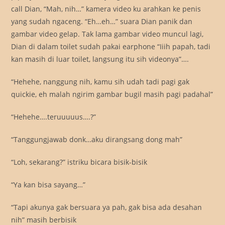
call Dian, “Mah, nih…” kamera video ku arahkan ke penis
yang sudah ngaceng. “Eh…eh…” suara Dian panik dan
gambar video gelap. Tak lama gambar video muncul lagi,
Dian di dalam toilet sudah pakai earphone “Iiih papah, tadi
kan masih di luar toilet, langsung itu sih videonya”….
“Hehehe, nanggung nih, kamu sih udah tadi pagi gak
quickie, eh malah ngirim gambar bugil masih pagi padahal”
“Hehehe….teruuuuus….?”
“Tanggungjawab donk…aku dirangsang dong mah”
“Loh, sekarang?” istriku bicara bisik-bisik
“Ya kan bisa sayang…”
“Tapi akunya gak bersuara ya pah, gak bisa ada desahan
nih” masih berbisik