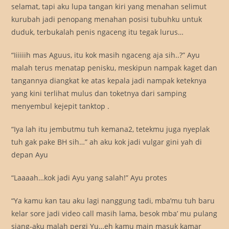
selamat, tapi aku lupa tangan kiri yang menahan selimut
kurubah jadi penopang menahan posisi tubuhku untuk
duduk, terbukalah penis ngaceng itu tegak lurus…
“Iiiiiih mas Aguus, itu kok masih ngaceng aja sih..?” Ayu
malah terus menatap penisku, meskipun nampak kaget dan
tangannya diangkat ke atas kepala jadi nampak keteknya
yang kini terlihat mulus dan toketnya dari samping
menyembul kejepit tanktop .
“Iya lah itu jembutmu tuh kemana2, tetekmu juga nyeplak
tuh gak pake BH sih…” ah aku kok jadi vulgar gini yah di
depan Ayu
“Laaaah…kok jadi Ayu yang salah!” Ayu protes
“Ya kamu kan tau aku lagi nanggung tadi, mba’mu tuh baru
kelar sore jadi video call masih lama, besok mba’ mu pulang
siang-aku malah pergi Yu…eh kamu main masuk kamar