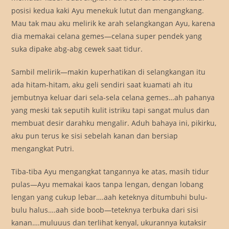
posisi kedua kaki Ayu menekuk lutut dan mengangkang.
Mau tak mau aku melirik ke arah selangkangan Ayu, karena
dia memakai celana gemes—celana super pendek yang
suka dipake abg-abg cewek saat tidur.
Sambil melirik—makin kuperhatikan di selangkangan itu
ada hitam-hitam, aku geli sendiri saat kuamati ah itu
jembutnya keluar dari sela-sela celana gemes…ah pahanya
yang meski tak seputih kulit istriku tapi sangat mulus dan
membuat desir darahku mengalir. Aduh bahaya ini, pikirku,
aku pun terus ke sisi sebelah kanan dan bersiap
mengangkat Putri.
Tiba-tiba Ayu mengangkat tangannya ke atas, masih tidur
pulas—Ayu memakai kaos tanpa lengan, dengan lobang
lengan yang cukup lebar….aah keteknya ditumbuhi bulu-
bulu halus….aah side boob—teteknya terbuka dari sisi
kanan….muluuus dan terlihat kenyal, ukurannya kutaksir