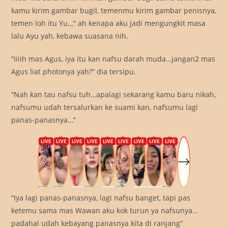
kamu kirim gambar bugil, temenmu kirim gambar penisnya,
temen loh itu Yu…” ah kenapa aku jadi mengungkit masa
lalu Ayu yah, kebawa suasana nih.
“Iiiih mas Agus, iya itu kan nafsu darah muda…jangan2 mas
Agus liat photonya yah?” dia tersipu.
“Nah kan tau nafsu tuh…apalagi sekarang kamu baru nikah,
nafsumu udah tersalurkan ke suami kan, nafsumu lagi
panas-panasnya…”
“Iya lagi panas-panasnya, lagi nafsu banget, tapi pas
ketemu sama mas Wawan aku kok turun ya nafsunya…
padahal udah kebayang panasnya kita di ranjang”