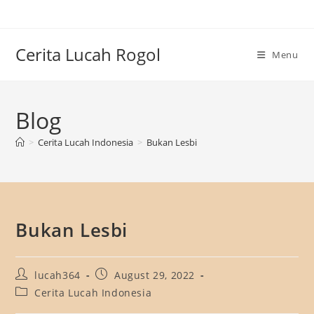
Skip
to
content
Cerita Lucah Rogol
Menu
Blog
>
Cerita Lucah Indonesia
>
Bukan Lesbi
Bukan Lesbi
Post
Post
lucah364
August 29, 2022
author:
published:
Post
Cerita Lucah Indonesia
category: