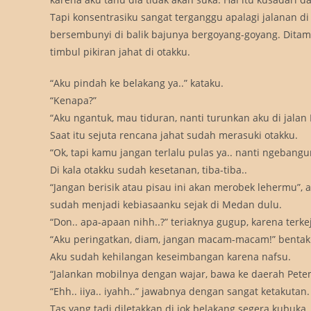
Tapi konsentrasiku sangat terganggu apalagi jalanan d
bersembunyi di balik bajunya bergoyang-goyang. Dita
timbul pikiran jahat di otakku.
“Aku pindah ke belakang ya..” kataku.
“Kenapa?”
“Aku ngantuk, mau tiduran, nanti turunkan aku di jalan 
Saat itu sejuta rencana jahat sudah merasuki otakku.
“Ok, tapi kamu jangan terlalu pulas ya.. nanti ngebangu
Di kala otakku sudah kesetanan, tiba-tiba..
“Jangan berisik atau pisau ini akan merobek lehermu”,
sudah menjadi kebiasaanku sejak di Medan dulu.
“Don.. apa-apaan nihh..?” teriaknya gugup, karena terkej
“Aku peringatkan, diam, jangan macam-macam!” bentak
Aku sudah kehilangan keseimbangan karena nafsu.
“Jalankan mobilnya dengan wajar, bawa ke daerah Petem
“Ehh.. iiya.. iyahh..” jawabnya dengan sangat ketakutan.
Tas yang tadi diletakkan di jok belakang segera kubuka