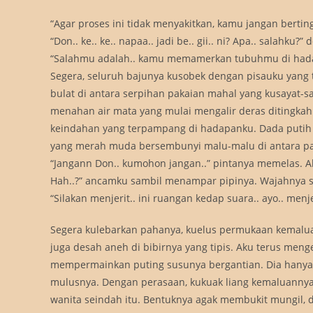
“Agar proses ini tidak menyakitkan, kamu jangan berti
“Don.. ke.. ke.. napaa.. jadi be.. gii.. ni? Apa.. salah
“Salahmu adalah.. kamu memamerkan tubuhmu di hadap
Segera, seluruh bajunya kusobek dengan pisauku yang t
bulat di antara serpihan pakaian mahal yang kusayat-s
menahan air mata yang mulai mengalir deras ditingkah
keindahan yang terpampang di hadapanku. Dada putih m
yang merah muda bersembunyi malu-malu di antara pa
“Jangann Don.. kumohon jangan..” pintanya memelas. Ak
Hah..?” ancamku sambil menampar pipinya. Wajahnya 
“Silakan menjerit.. ini ruangan kedap suara.. ayo.. menj
Segera kulebarkan pahanya, kuelus permukaan kemalua
juga desah aneh di bibirnya yang tipis. Aku terus men
mempermainkan puting susunya bergantian. Dia hanya
mulusnya. Dengan perasaan, kukuak liang kemaluannya, 
wanita seindah itu. Bentuknya agak membukit mungil, 