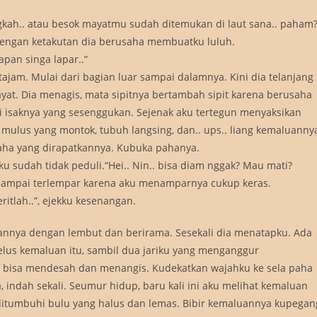
ngkah.. atau besok mayatmu sudah ditemukan di laut sana.. paham?
ku?” dengan ketakutan dia berusaha membuatku luluh.
an singa lapar..”
ajam. Mulai dari bagian luar sampai dalamnya. Kini dia telanjang
ayat. Dia menagis, mata sipitnya bertambah sipit karena berusaha
i isaknya yang sesenggukan. Sejenak aku tertegun menyaksikan
ulus yang montok, tubuh langsing, dan.. ups.. liang kemaluanny
ha yang dirapatkannya. Kubuka pahanya.
u sudah tidak peduli.“Hei.. Nin.. bisa diam nggak? Mau mati?
sampai terlempar karena aku menamparnya cukup keras.
eritlah..”, ejekku kesenangan.
nnya dengan lembut dan berirama. Sesekali dia menatapku. Ada
gelus kemaluan itu, sambil dua jariku yang menganggur
 bisa mendesah dan menangis. Kudekatkan wajahku ke sela paha
indah sekali. Seumur hidup, baru kali ini aku melihat kemaluan
ditumbuhi bulu yang halus dan lemas. Bibir kemaluannya kupegan