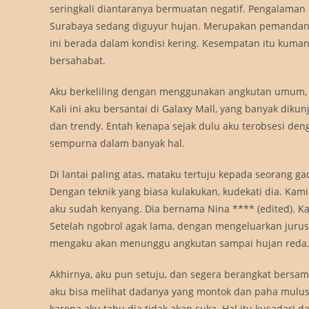
seringkali diantaranya bermuatan negatif. Pengalaman 
Surabaya sedang diguyur hujan. Merupakan pemandangan
ini berada dalam kondisi kering. Kesempatan itu kuman
bersahabat.
Aku berkeliling dengan menggunakan angkutan umum, k
Kali ini aku bersantai di Galaxy Mall, yang banyak dikun
dan trendy. Entah kenapa sejak dulu aku terobsesi de
sempurna dalam banyak hal.
Di lantai paling atas, mataku tertuju kepada seorang ga
Dengan teknik yang biasa kulakukan, kudekati dia. Kam
aku sudah kenyang. Dia bernama Nina **** (edited). Ka
Setelah ngobrol agak lama, dengan mengeluarkan juru
mengaku akan menunggu angkutan sampai hujan reda
Akhirnya, aku pun setuju, dan segera berangkat bersama
aku bisa melihat dadanya yang montok dan paha mulusn
karena aku tahu dia tidak akan suka. Hal itu kusadari 