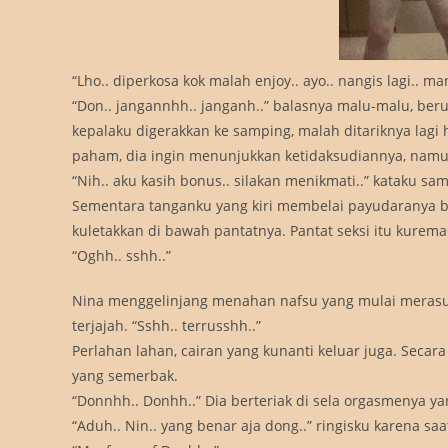
“Lho.. diperkosa kok malah enjoy.. ayo.. nangis lagi.. man
“Don.. jangannhh.. janganh..” balasnya malu-malu, ber
kepalaku digerakkan ke samping, malah ditariknya lagi
paham, dia ingin menunjukkan ketidaksudiannya, namun 
“Nih.. aku kasih bonus.. silakan menikmati..” kataku sam
Sementara tanganku yang kiri membelai payudaranya be
kuletakkan di bawah pantatnya. Pantat seksi itu kuremas
“Oghh.. sshh..”
Nina menggelinjang menahan nafsu yang mulai merasuki
terjajah. “Sshh.. terrusshh..”
Perlahan lahan, cairan yang kunanti keluar juga. Seca
yang semerbak.
“Donnhh.. Donhh..” Dia berteriak di sela orgasmenya 
“Aduh.. Nin.. yang benar aja dong..” ringisku karena sa