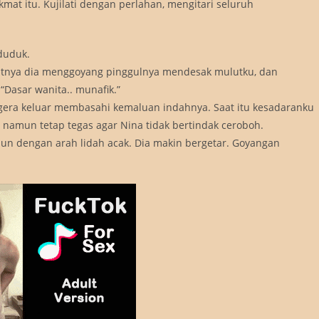
at itu. Kujilati dengan perlahan, mengitari seluruh
rduduk.
patnya dia menggoyang pinggulnya mendesak mulutku, dan
“Dasar wanita.. munafik.”
 segera keluar membasahi kemaluan indahnya. Saat itu kesadaranku
 namun tetap tegas agar Nina tidak bertindak ceroboh.
amun dengan arah lidah acak. Dia makin bergetar. Goyangan