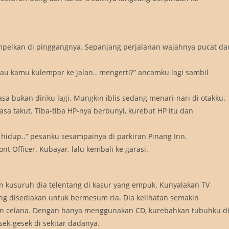
empelkan di pinggangnya. Sepanjang perjalanan wajahnya pucat da
 kamu kulempar ke jalan.. mengerti?” ancamku lagi sambil
sa bukan diriku lagi. Mungkin iblis sedang menari-nari di otakku.
 takut. Tiba-tiba HP-nya berbunyi, kurebut HP itu dan
n hidup..” pesanku sesampainya di parkiran Pinang Inn.
 Officer. Kubayar, lalu kembali ke garasi.
 kusuruh dia telentang di kasur yang empuk. Kunyalakan TV
ng disediakan untuk bermesum ria. Dia kelihatan semakin
an celana. Dengan hanya menggunakan CD, kurebahkan tubuhku d
ek-gesek di sekitar dadanya.