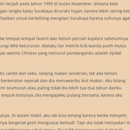
ini terjadi pada tahun 1999 di bulan November, dimana kota
 langka kalau Surabaya dicurahi hujan, karena lebih sering kot
faatkan untuk berkeliling mengitari Surabaya karena suhunya aga
e tempat-tempat favorit dan belum pernah kujalani sebelumnya.
jungi WNI keturunan. Mataku liar melirik-lirik wanita putih mulus
ngan wanita Chinese yang menurut pandanganku adalah tipikal
dis cantik dan seksi, sedang makan sendirian, tak ada teman.
i berkenalan sejenak dan dia menawariku ikut makan. Aku bilang
mi seumuran atau paling tidak dia lebih tua dua tahun dariku.
s empuk tentunya, dia mengajakku pulang bersama, karena aku
.
nya. Di dalam mobil, aku tak bisa tenang karena ketika menyetir,
ya bergerak gesit menguasai kemudi. Tapi dia tidak menyadari it
dari pembicaraan sebelumnya. Dia kelihatannya wanita baik-baik.