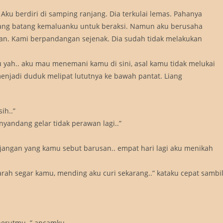
Aku berdiri di samping ranjang. Dia terkulai lemas. Pahanya
dang batang kemaluanku untuk beraksi. Namun aku berusaha
kan. Kami berpandangan sejenak. Dia sudah tidak melakukan
ku yah.. aku mau menemani kamu di sini, asal kamu tidak melukai
enjadi duduk melipat lututnya ke bawah pantat. Liang
ih..”
nyandang gelar tidak perawan lagi..”
 jangan yang kamu sebut barusan.. empat hari lagi aku menikah
rah segar kamu, mending aku curi sekarang..” kataku cepat sambi
 perutmu..” ancamku.