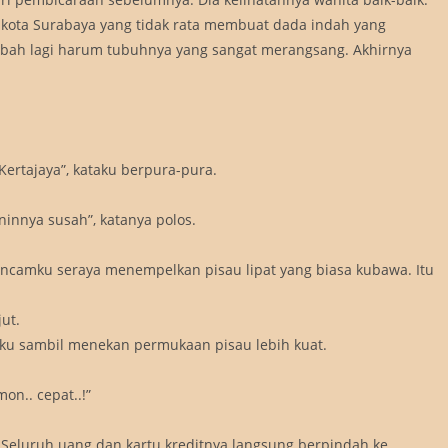
i kota Surabaya yang tidak rata membuat dada indah yang
mbah lagi harum tubuhnya yang sangat merangsang. Akhirnya
Kertajaya”, kataku berpura-pura.
ninnya susah”, katanya polos.
 ancamku seraya menempelkan pisau lipat yang biasa kubawa. Itu
ut.
ku sambil menekan permukaan pisau lebih kuat.
on.. cepat..!”
. Seluruh uang dan kartu kreditnya langsung berpindah ke