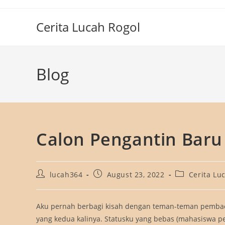
Skip
to
Cerita Lucah Rogol
content
Blog
Calon Pengantin Baru
Post
Post
Post
lucah364
August 23, 2022
Cerita Lu
author:
published:
category:
Aku pernah berbagi kisah dengan teman-teman pembac
yang kedua kalinya. Statusku yang bebas (mahasiswa pe