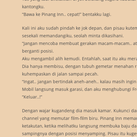
kantongku.
“Bawa ke Pinang Inn.. cepat!” bentakku lagi.
Kali ini aku sudah pindah ke jok depan, dan pisau kut
sesekali memandangiku, seolah minta dikasihani.
“Jangan mencoba membuat gerakan macam-macam.. atau
berganti posisi.
Aku mengambil alih kemudi. Entahlah, saat itu aku mera
Dia hanya membisu, dengan tubuh gemetar menahan rasa
kuhempaskan di jalan sampai pecah.
“Ingat.. jangan bertindak aneh-aneh.. kalau masih ingi
Mobil langsung masuk garasi, dan aku menghubungi Front
“Keluar..!”
Dengan wajar kugandeng dia masuk kamar. Kukunci dan
channel yang memutar film-film biru. Pinang Inn mema
ketakutan, ketika melihatku langsung membuka baju d
sampingnya dengan posisi menyamping. Pisau itu kuges