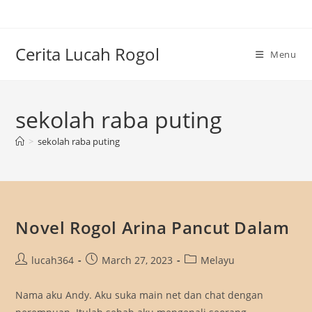
Skip
to
content
Cerita Lucah Rogol
Menu
sekolah raba puting
>
sekolah raba puting
Novel Rogol Arina Pancut Dalam
Post
Post
Post
lucah364
March 27, 2023
Melayu
author:
published:
category:
Nama aku Andy. Aku suka main net dan chat dengan