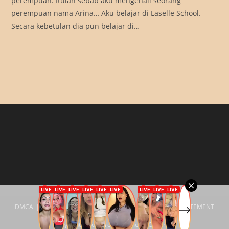
perempuan. Itulah sebab aku mengenali seorang
perempuan nama Arina… Aku belajar di Laselle School.
Secara kebetulan dia pun belajar di…
DMCA
Privacy Policy
18 U.S.C. §2257 COMPLIANCE STATEMENT
Copyright - WordPress Theme by OceanWP