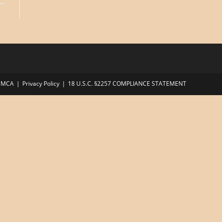
DMCA
Privacy Policy
18 U.S.C. §2257 COMPLIANCE STATEMENT