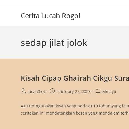
Skip
to
Cerita Lucah Rogol
content
sedap jilat jolok
Kisah Cipap Ghairah Cikgu Sur
Post
Post
Post
lucah364
February 27, 2023
Melayu
author:
published:
category:
Aku teringat akan kisah yang berlaku 10 tahun yang lalu
ceritakan ini mendatangkan kesan yang mendalam ter