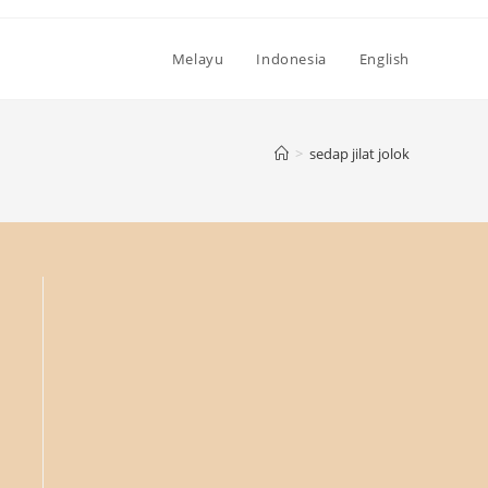
Melayu
Indonesia
English
>
sedap jilat jolok