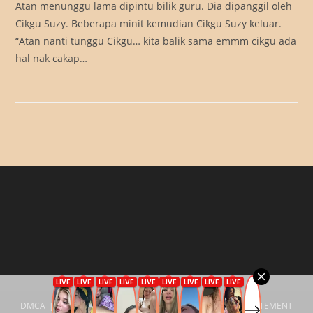
Atan menunggu lama dipintu bilik guru. Dia dipanggil oleh
Cikgu Suzy. Beberapa minit kemudian Cikgu Suzy keluar.
“Atan nanti tunggu Cikgu… kita balik sama emmm cikgu ada
hal nak cakap…
DMCA
Privacy Policy
18 U.S.C. §2257 COMPLIANCE STATEMENT