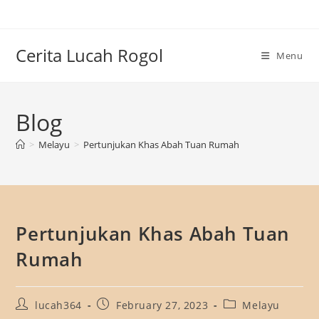
Skip
to
content
Cerita Lucah Rogol
Menu
Blog
>
Melayu
>
Pertunjukan Khas Abah Tuan Rumah
Pertunjukan Khas Abah Tuan
Rumah
Post
Post
Post
lucah364
February 27, 2023
Melayu
author:
published:
category: