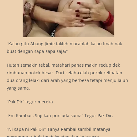
“Kalau gitu Abang Jimie takleh marahlah kalau Imah nak
buat dengan sapa-sapa saja?”
Hutan semakin tebal, matahari panas makin redup dek
rimbunan pokok besar. Dari celah-celah pokok kelihatan
dua orang lelaki dari arah yang berbeza tetapi menju lalun
yang sama.
“Pak Dir” tegur mereka
“Em Rambai , Suji kau pun ada sama” Tegur Pak Dir.
“Ni sapa ni Pak Dir” Tanya Rambai sambil matanya
merenung tubuh Imah ke atas dan ke bawah.