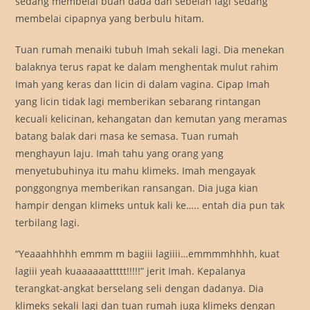
sedang membelai buah dada dan sebelah lagi sedang
membelai cipapnya yang berbulu hitam.
Tuan rumah menaiki tubuh Imah sekali lagi. Dia menekan
balaknya terus rapat ke dalam menghentak mulut rahim
Imah yang keras dan licin di dalam vagina. Cipap Imah
yang licin tidak lagi memberikan sebarang rintangan
kecuali kelicinan, kehangatan dan kemutan yang meramas
batang balak dari masa ke semasa. Tuan rumah
menghayun laju. Imah tahu yang orang yang
menyetubuhinya itu mahu klimeks. Imah mengayak
ponggongnya memberikan ransangan. Dia juga kian
hampir dengan klimeks untuk kali ke….. entah dia pun tak
terbilang lagi.
“Yeaaahhhhh emmm m bagiii lagiiii…emmmmhhhh, kuat
lagiii yeah kuaaaaaattttt!!!!!” jerit Imah. Kepalanya
terangkat-angkat berselang seli dengan dadanya. Dia
klimeks sekali lagi dan tuan rumah juga klimeks dengan