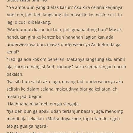
” Ya ampuuun yang diatas kasur? Aku kira celana kerjanya
Andi om, jadi tadi langsung aku masukin ke mesin cuci, tu
lagi dicuci dibelakang.
“Waduuuuuh kacau ini bun, jadi gmana dong bun? Masak
handukan gini ke kantor bun hahahah lagian kan ada
underwearnya bun, masak underwearnya Andi Bunda ga
kenal?
“Tadi ga ada kok om beneran. Makanya langsung aku ambil
aja, karna emang si Andi kadang2 suka sembarangan naruh
pakaian.
“Iya sih bun salah aku juga, emang tadi underwearnya aku
selipin ke dalam celana, maksudnya biar ga keliatan, eh
malah jadi begini.
“Haahhaha maaf deh om ga sengaja.
“Iya deh bun ga apa2, udah terlanjur basah juga, mending
mandi aja sekalian. (Maksudnya kode, tapi ntah doi ngeh
ato ga gua ga ngerti)