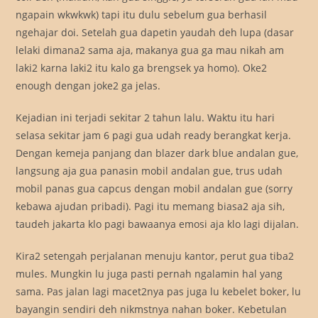
ngapain wkwkwk) tapi itu dulu sebelum gua berhasil
ngehajar doi. Setelah gua dapetin yaudah deh lupa (dasar
lelaki dimana2 sama aja, makanya gua ga mau nikah am
laki2 karna laki2 itu kalo ga brengsek ya homo). Oke2
enough dengan joke2 ga jelas.
Kejadian ini terjadi sekitar 2 tahun lalu. Waktu itu hari
selasa sekitar jam 6 pagi gua udah ready berangkat kerja.
Dengan kemeja panjang dan blazer dark blue andalan gue,
langsung aja gua panasin mobil andalan gue, trus udah
mobil panas gua capcus dengan mobil andalan gue (sorry
kebawa ajudan pribadi). Pagi itu memang biasa2 aja sih,
taudeh jakarta klo pagi bawaanya emosi aja klo lagi dijalan.
Kira2 setengah perjalanan menuju kantor, perut gua tiba2
mules. Mungkin lu juga pasti pernah ngalamin hal yang
sama. Pas jalan lagi macet2nya pas juga lu kebelet boker, lu
bayangin sendiri deh nikmstnya nahan boker. Kebetulan