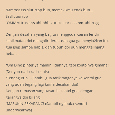
“Mmmsssss sluurrpp bun, memek kmu enak bun…
Ssslluuurrpp
“OMMM trusssss ahhhhh, aku keluar ooomm, ahhrrgg
Dengan desahan yang begitu menggoda, cairan lendir
kenikmatan doi mengalir deras, dan gua ga menyia2kan itu,
gua isep sampe habis, dan tubuh doi pun menggelinjang
hebat…
“Om Dino pinter ya mainin lidahnya, tapi kontolnya gimana?
(Dengan nada rada sinis)
“Tenang Bun… (Sambil gua tarik tanganya ke kontol gua
yang udah tegang lagi karna desahan doi)
Dengan remasan yang kasar ke kontol gua, dengan
garangya doi bilang,
“MASUKIN SEKARANG! (Sambil ngebuka sendiri
underwearnya)