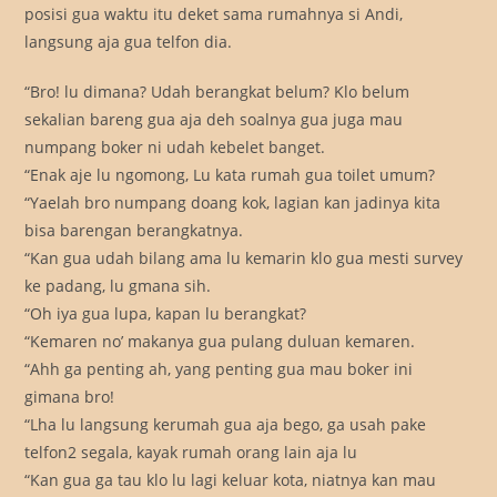
posisi gua waktu itu deket sama rumahnya si Andi,
langsung aja gua telfon dia.
“Bro! lu dimana? Udah berangkat belum? Klo belum
sekalian bareng gua aja deh soalnya gua juga mau
numpang boker ni udah kebelet banget.
“Enak aje lu ngomong, Lu kata rumah gua toilet umum?
“Yaelah bro numpang doang kok, lagian kan jadinya kita
bisa barengan berangkatnya.
“Kan gua udah bilang ama lu kemarin klo gua mesti survey
ke padang, lu gmana sih.
“Oh iya gua lupa, kapan lu berangkat?
“Kemaren no’ makanya gua pulang duluan kemaren.
“Ahh ga penting ah, yang penting gua mau boker ini
gimana bro!
“Lha lu langsung kerumah gua aja bego, ga usah pake
telfon2 segala, kayak rumah orang lain aja lu
“Kan gua ga tau klo lu lagi keluar kota, niatnya kan mau