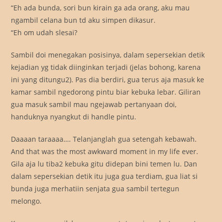
“Eh ada bunda, sori bun kirain ga ada orang, aku mau
ngambil celana bun td aku simpen dikasur.
“Eh om udah slesai?
Sambil doi menegakan posisinya, dalam sepersekian detik
kejadian yg tidak diinginkan terjadi (jelas bohong, karena
ini yang ditungu2). Pas dia berdiri, gua terus aja masuk ke
kamar sambil ngedorong pintu biar kebuka lebar. Giliran
gua masuk sambil mau ngejawab pertanyaan doi,
handuknya nyangkut di handle pintu.
Daaaan taraaaa…. Telanjanglah gua setengah kebawah.
And that was the most awkward moment in my life ever.
Gila aja lu tiba2 kebuka gitu didepan bini temen lu. Dan
dalam sepersekian detik itu juga gua terdiam, gua liat si
bunda juga merhatiin senjata gua sambil tertegun
melongo.