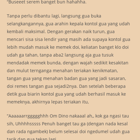
“Buseeet serem banget bun hahahha.
Tanpa perlu dibantu lagi, langsung gua buka
selangkangannya, gua arahin kepala kontol gua yang udah
kembali maksimal. Dengan gerakan naik turun, gua
mencari sisa sisa lendir yang masih ada supaya kontol gua
lebih mudah masuk ke memek doi, keliatan banget klo doi
udah ga tahan, tanpa aba2 langsung aja gua tusuk
mendadak memek bunda, dengan wajah sedikit kesakitan
dan mulut ternganga menahan teriakan kenikmatan,
tangan gua yang menahan badan gua yang jadi sasaran,
doi remes tangan gua sejadi2nya. Dan setelah beberapa
detik gua biarin kontol gua yang udah berhasil masuk ke
memeknya, akhirnya lepas teriakan itu,
“Aaaaaarrggggghhh Om Dino nakaaal ah,, kok ga ngasi tau
sih, Uhhhhsssss Penuh banget tau ga (dengan nada kesal
dan rada ngambek) belum selesai doi ngedumel udah gua
tarik dan gua tekan lagi.