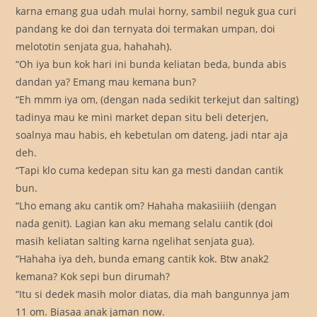
karna emang gua udah mulai horny, sambil neguk gua curi
pandang ke doi dan ternyata doi termakan umpan, doi
melototin senjata gua, hahahah).
“Oh iya bun kok hari ini bunda keliatan beda, bunda abis
dandan ya? Emang mau kemana bun?
“Eh mmm iya om, (dengan nada sedikit terkejut dan salting)
tadinya mau ke mini market depan situ beli deterjen,
soalnya mau habis, eh kebetulan om dateng, jadi ntar aja
deh.
“Tapi klo cuma kedepan situ kan ga mesti dandan cantik
bun.
“Lho emang aku cantik om? Hahaha makasiiiih (dengan
nada genit). Lagian kan aku memang selalu cantik (doi
masih keliatan salting karna ngelihat senjata gua).
“Hahaha iya deh, bunda emang cantik kok. Btw anak2
kemana? Kok sepi bun dirumah?
“Itu si dedek masih molor diatas, dia mah bangunnya jam
11 om. Biasaa anak jaman now.