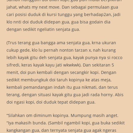
jahat, whats my next move. Dan sebagai permulaan gua
cari posisi duduk di kursi tunggu yang berhadap2an, jadi
klo nnti doi duduk didepan gua, gua bisa godain dia
dengan sedikit ngeliatin senjata gua.
(Trus terang gua bangga ama senjata gua, krna ukuran
cukup gede, klo lu pernah nonton tarzan x, nah kurang
lebih kayak gitu deh senjata gua, kayak punya nya si rocco
sifredi, keras kayak kayu jati wkwkwk). Dan sekitaran 5
menit, doi pun kembali dengan secangkir kopi. Dengan
sedikit membungkuk doi taruh kopinya ke atas meja,
kembali pemandangan indah itu gua nikmati, dan terus
terang, dengan situasi kayak gitu gua jadi rada horny. Abis
doi ngasi kopi, doi duduk tepat didepan gua.
“Silahkan om diminum kopinya. Mumpung masih anget.
“Iya makasih bunda. (Sambil ngambil kopi, gua buka sedikit
kangkangan gua, dan ternyata senjata gua agak ngeras