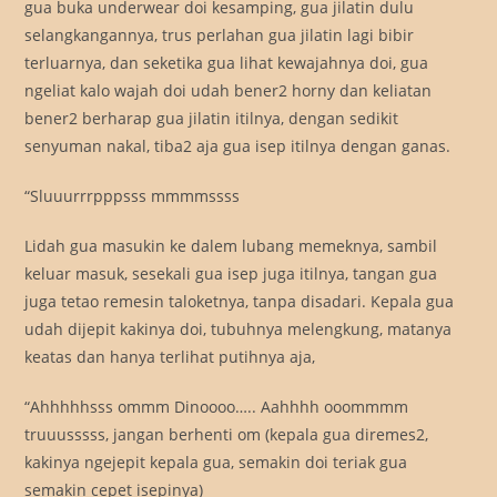
gua buka underwear doi kesamping, gua jilatin dulu
selangkangannya, trus perlahan gua jilatin lagi bibir
terluarnya, dan seketika gua lihat kewajahnya doi, gua
ngeliat kalo wajah doi udah bener2 horny dan keliatan
bener2 berharap gua jilatin itilnya, dengan sedikit
senyuman nakal, tiba2 aja gua isep itilnya dengan ganas.
“Sluuurrrpppsss mmmmssss
Lidah gua masukin ke dalem lubang memeknya, sambil
keluar masuk, sesekali gua isep juga itilnya, tangan gua
juga tetao remesin taloketnya, tanpa disadari. Kepala gua
udah dijepit kakinya doi, tubuhnya melengkung, matanya
keatas dan hanya terlihat putihnya aja,
“Ahhhhhsss ommm Dinoooo….. Aahhhh ooommmm
truuusssss, jangan berhenti om (kepala gua diremes2,
kakinya ngejepit kepala gua, semakin doi teriak gua
semakin cepet isepinya)