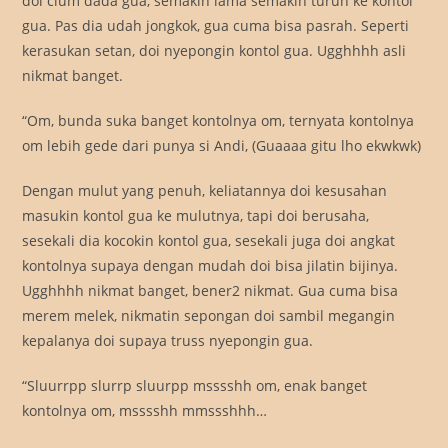
doi cium dada gua, semakin lama semakin turun ke kontol
gua. Pas dia udah jongkok, gua cuma bisa pasrah. Seperti
kerasukan setan, doi nyepongin kontol gua. Ugghhhh asli
nikmat banget.
“Om, bunda suka banget kontolnya om, ternyata kontolnya
om lebih gede dari punya si Andi, (Guaaaa gitu lho ekwkwk)
Dengan mulut yang penuh, keliatannya doi kesusahan
masukin kontol gua ke mulutnya, tapi doi berusaha,
sesekali dia kocokin kontol gua, sesekali juga doi angkat
kontolnya supaya dengan mudah doi bisa jilatin bijinya.
Ugghhhh nikmat banget, bener2 nikmat. Gua cuma bisa
merem melek, nikmatin sepongan doi sambil megangin
kepalanya doi supaya truss nyepongin gua.
“Sluurrpp slurrp sluurpp msssshh om, enak banget
kontolnya om, msssshh mmssshhh…