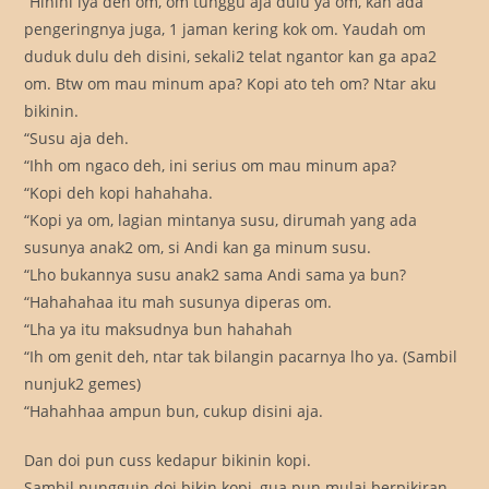
“Hihihi iya deh om, om tunggu aja dulu ya om, kan ada
pengeringnya juga, 1 jaman kering kok om. Yaudah om
duduk dulu deh disini, sekali2 telat ngantor kan ga apa2
om. Btw om mau minum apa? Kopi ato teh om? Ntar aku
bikinin.
“Susu aja deh.
“Ihh om ngaco deh, ini serius om mau minum apa?
“Kopi deh kopi hahahaha.
“Kopi ya om, lagian mintanya susu, dirumah yang ada
susunya anak2 om, si Andi kan ga minum susu.
“Lho bukannya susu anak2 sama Andi sama ya bun?
“Hahahahaa itu mah susunya diperas om.
“Lha ya itu maksudnya bun hahahah
“Ih om genit deh, ntar tak bilangin pacarnya lho ya. (Sambil
nunjuk2 gemes)
“Hahahhaa ampun bun, cukup disini aja.
Dan doi pun cuss kedapur bikinin kopi.
Sambil nungguin doi bikin kopi, gua pun mulai berpikiran