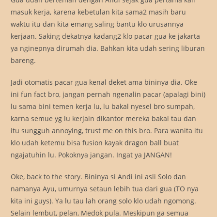
masuk kerja, karena kebetulan kita sama2 masih baru
waktu itu dan kita emang saling bantu klo urusannya
kerjaan. Saking dekatnya kadang2 klo pacar gua ke jakarta
ya nginepnya dirumah dia. Bahkan kita udah sering liburan
bareng.
Jadi otomatis pacar gua kenal deket ama bininya dia. Oke
ini fun fact bro, jangan pernah ngenalin pacar (apalagi bini)
lu sama bini temen kerja lu, lu bakal nyesel bro sumpah,
karna semue yg lu kerjain dikantor mereka bakal tau dan
itu sungguh annoying, trust me on this bro. Para wanita itu
klo udah ketemu bisa fusion kayak dragon ball buat
ngajatuhin lu. Pokoknya jangan. Ingat ya JANGAN!
Oke, back to the story. Bininya si Andi ini asli Solo dan
namanya Ayu, umurnya setaun lebih tua dari gua (TO nya
kita ini guys). Ya lu tau lah orang solo klo udah ngomong.
Selain lembut, pelan, Medok pula. Meskipun ga semua