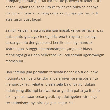
numpang di ruang facial karena klo pakenya di toilet takut
basah. Lagian tadi sebelum ke toilet kan buka celananya
disitu, jadi celana panjang sama kancutnya gua taruh di
atas kasur buat facial.
Sambil keluar, langsung aja gua masuk ke kamar facial, pas
buka pintu gua agak terkejut karena ternyata si doi lagi
diruangan itu dengan posisi berdiri tapi lagi nunduk
kearah gua. Sungguh pemandangan yang luar biasa,
mengingat gua udah beberapa kali coli sambil ngebayangin
momen ini.
Dan setelah gua perhatiin ternyata benar klo si doi pake
hotpants dan baju kendor andalannya, karena posisinya
menunduk jadi keliatan disela-sela bajunya gundukan
indah yang ditutupi bra warna ungu dan pahanya itu lho
bikin gemes. Saat sedang asik2nya doi ngeberesin meja
receptionisnya nyeplos aja gua negur doi.