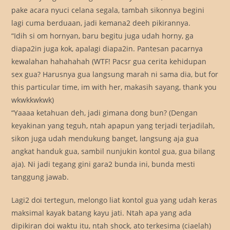
pake acara nyuci celana segala, tambah sikonnya begini
lagi cuma berduaan, jadi kemana2 deeh pikirannya.
“Idih si om hornyan, baru begitu juga udah horny, ga
diapa2in juga kok, apalagi diapa2in. Pantesan pacarnya
kewalahan hahahahah (WTF! Pacsr gua cerita kehidupan
sex gua? Harusnya gua langsung marah ni sama dia, but for
this particular time, im with her, makasih sayang, thank you
wkwkkwkwk)
“Yaaaa ketahuan deh, jadi gimana dong bun? (Dengan
keyakinan yang teguh, ntah apapun yang terjadi terjadilah,
sikon juga udah mendukung banget, langsung aja gua
angkat handuk gua, sambil nunjukin kontol gua, gua bilang
aja). Ni jadi tegang gini gara2 bunda ini, bunda mesti
tanggung jawab.
Lagi2 doi tertegun, melongo liat kontol gua yang udah keras
maksimal kayak batang kayu jati. Ntah apa yang ada
dipikiran doi waktu itu, ntah shock, ato terkesima (ciaelah)