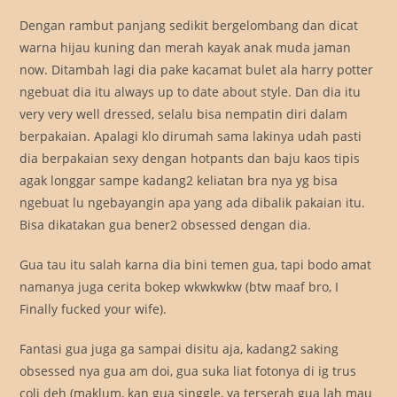
Dengan rambut panjang sedikit bergelombang dan dicat
warna hijau kuning dan merah kayak anak muda jaman
now. Ditambah lagi dia pake kacamat bulet ala harry potter
ngebuat dia itu always up to date about style. Dan dia itu
very very well dressed, selalu bisa nempatin diri dalam
berpakaian. Apalagi klo dirumah sama lakinya udah pasti
dia berpakaian sexy dengan hotpants dan baju kaos tipis
agak longgar sampe kadang2 keliatan bra nya yg bisa
ngebuat lu ngebayangin apa yang ada dibalik pakaian itu.
Bisa dikatakan gua bener2 obsessed dengan dia.
Gua tau itu salah karna dia bini temen gua, tapi bodo amat
namanya juga cerita bokep wkwkwkw (btw maaf bro, I
Finally fucked your wife).
Fantasi gua juga ga sampai disitu aja, kadang2 saking
obsessed nya gua am doi, gua suka liat fotonya di ig trus
coli deh (maklum, kan gua singgle, ya terserah gua lah mau