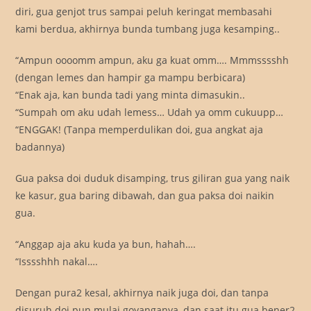
diri, gua genjot trus sampai peluh keringat membasahi
kami berdua, akhirnya bunda tumbang juga kesamping..
“Ampun oooomm ampun, aku ga kuat omm…. Mmmsssshh
(dengan lemes dan hampir ga mampu berbicara)
“Enak aja, kan bunda tadi yang minta dimasukin..
“Sumpah om aku udah lemess… Udah ya omm cukuupp…
“ENGGAK! (Tanpa memperdulikan doi, gua angkat aja
badannya)
Gua paksa doi duduk disamping, trus giliran gua yang naik
ke kasur, gua baring dibawah, dan gua paksa doi naikin
gua.
“Anggap aja aku kuda ya bun, hahah….
“Isssshhh nakal….
Dengan pura2 kesal, akhirnya naik juga doi, dan tanpa
disuruh doi pun mulai goyanganya, dan saat itu gua bener2