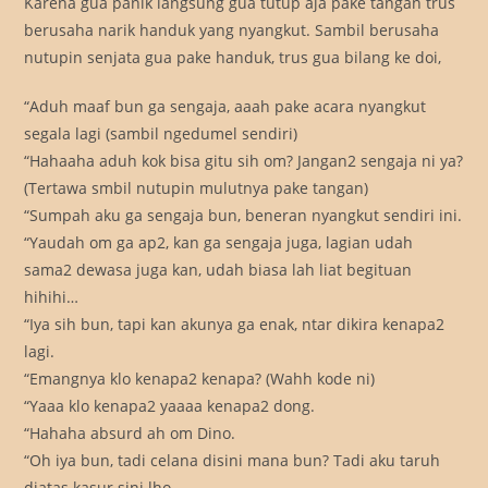
Karena gua panik langsung gua tutup aja pake tangan trus
berusaha narik handuk yang nyangkut. Sambil berusaha
nutupin senjata gua pake handuk, trus gua bilang ke doi,
“Aduh maaf bun ga sengaja, aaah pake acara nyangkut
segala lagi (sambil ngedumel sendiri)
“Hahaaha aduh kok bisa gitu sih om? Jangan2 sengaja ni ya?
(Tertawa smbil nutupin mulutnya pake tangan)
“Sumpah aku ga sengaja bun, beneran nyangkut sendiri ini.
“Yaudah om ga ap2, kan ga sengaja juga, lagian udah
sama2 dewasa juga kan, udah biasa lah liat begituan
hihihi…
“Iya sih bun, tapi kan akunya ga enak, ntar dikira kenapa2
lagi.
“Emangnya klo kenapa2 kenapa? (Wahh kode ni)
“Yaaa klo kenapa2 yaaaa kenapa2 dong.
“Hahaha absurd ah om Dino.
“Oh iya bun, tadi celana disini mana bun? Tadi aku taruh
diatas kasur sini lho.