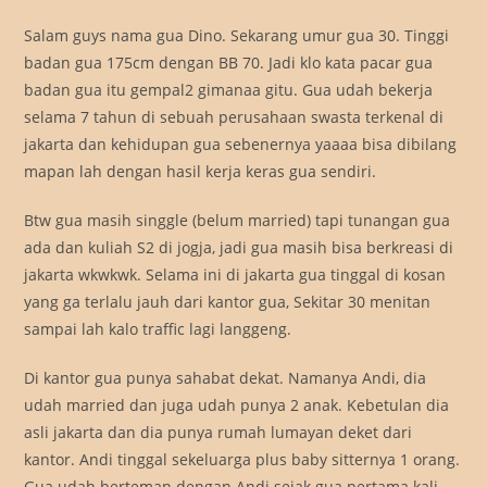
Salam guys nama gua Dino. Sekarang umur gua 30. Tinggi
badan gua 175cm dengan BB 70. Jadi klo kata pacar gua
badan gua itu gempal2 gimanaa gitu. Gua udah bekerja
selama 7 tahun di sebuah perusahaan swasta terkenal di
jakarta dan kehidupan gua sebenernya yaaaa bisa dibilang
mapan lah dengan hasil kerja keras gua sendiri.
Btw gua masih singgle (belum married) tapi tunangan gua
ada dan kuliah S2 di jogja, jadi gua masih bisa berkreasi di
jakarta wkwkwk. Selama ini di jakarta gua tinggal di kosan
yang ga terlalu jauh dari kantor gua, Sekitar 30 menitan
sampai lah kalo traffic lagi langgeng.
Di kantor gua punya sahabat dekat. Namanya Andi, dia
udah married dan juga udah punya 2 anak. Kebetulan dia
asli jakarta dan dia punya rumah lumayan deket dari
kantor. Andi tinggal sekeluarga plus baby sitternya 1 orang.
Gua udah berteman dengan Andi sejak gua pertama kali