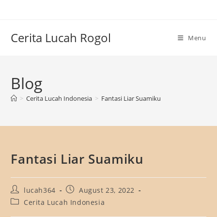
Skip
to
content
Cerita Lucah Rogol
Menu
Blog
>
Cerita Lucah Indonesia
>
Fantasi Liar Suamiku
Fantasi Liar Suamiku
Post
Post
lucah364
August 23, 2022
author:
published:
Post
Cerita Lucah Indonesia
category: