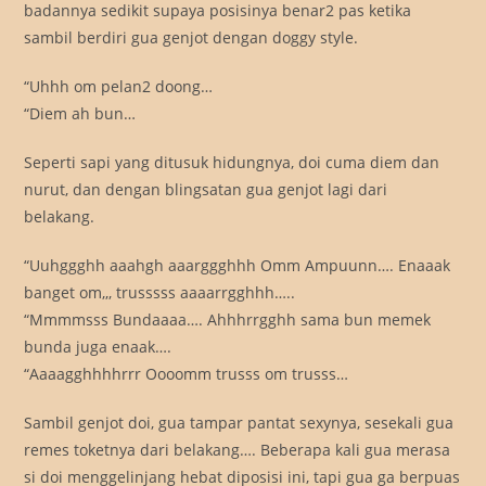
badannya sedikit supaya posisinya benar2 pas ketika
sambil berdiri gua genjot dengan doggy style.
“Uhhh om pelan2 doong…
“Diem ah bun…
Seperti sapi yang ditusuk hidungnya, doi cuma diem dan
nurut, dan dengan blingsatan gua genjot lagi dari
belakang.
“Uuhggghh aaahgh aaarggghhh Omm Ampuunn…. Enaaak
banget om,,, trusssss aaaarrgghhh…..
“Mmmmsss Bundaaaa…. Ahhhrrgghh sama bun memek
bunda juga enaak….
“Aaaagghhhhrrr Oooomm trusss om trusss…
Sambil genjot doi, gua tampar pantat sexynya, sesekali gua
remes toketnya dari belakang…. Beberapa kali gua merasa
si doi menggelinjang hebat diposisi ini, tapi gua ga berpuas