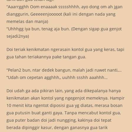
“Aaarrgghh Oom enaaaak ssssshhhh, ayo dong om ah jgan
dianggurin, Geeeeenjooooot (kali ini dengan nada yang
memelas dan manja)
“Uhhhgg iya bun, tenag aja bun. (Dengan sigap gua genjot
sejadi2nya)
Doi teriak kenikmatan ngerasain kontol gua yang keras, tapi
gua tahan teriakannya pake tangan gua.
“Pelan2 bun, ntar dedek bangun, malah jadi ruwet nanti,…
“Udah om cepetan agghhh,, uuhhh ssshh aaahhh…
Doi udah ga ada pikiran lain, yang ada dikepalanya hanya
kenikmatan akan kontol yang ngegenjot memeknya. Hampir
10 menit kita ngentot diposisi gua yg diatas, merasa bosan
gua putusin buat ganti gaya. Tanpa mencabut kontol gua,
gua puter badan doi jadi nungging, kakinya doi tepat
berada dipinggir kasur, dengan ganasnya gua tarik