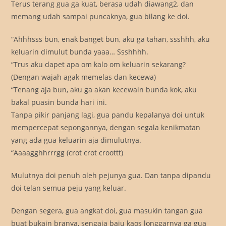
Terus terang gua ga kuat, berasa udah diawang2, dan
memang udah sampai puncaknya, gua bilang ke doi.
“Ahhhsss bun, enak banget bun, aku ga tahan, ssshhh, aku
keluarin dimulut bunda yaaa… Ssshhhh.
“Trus aku dapet apa om kalo om keluarin sekarang?
(Dengan wajah agak memelas dan kecewa)
“Tenang aja bun, aku ga akan kecewain bunda kok, aku
bakal puasin bunda hari ini.
Tanpa pikir panjang lagi, gua pandu kepalanya doi untuk
mempercepat sepongannya, dengan segala kenikmatan
yang ada gua keluarin aja dimulutnya.
“Aaaagghhrrrgg (crot crot croottt)
Mulutnya doi penuh oleh pejunya gua. Dan tanpa dipandu
doi telan semua peju yang keluar.
Dengan segera, gua angkat doi, gua masukin tangan gua
buat bukain branya, sengaja baju kaos longgarnya ga gua