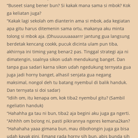
“Buseet siang bener bun? Si kakak mana sama si mbok? Kok
ga keliatan juga?
“Kakak lagi sekolah om dianterin ama si mbok, ada kegiatan
apa gitu harus ditemenin sama ortu, makanya aku minta
tolong si mbok aja. (Dhuuuuuaaaarrr jantung gua langsung
berdetak kencang cookk, pucuk dicinta ulam pun tiba,
akhirnya ini timing yang benar2 pas. Tinggal strategi aja ni
dimatengin, soalnya sikon udah mendukung banget. Dan
tanpa gua sadari karna sikon udah ngedukung ternyata gua
juga jadi horny banget, alhasil senjata gua negang
maksimal, nongol deh tu batang nyembul di balik handuk.
Dan ternyata si doi sadar)
“Idiih om, itu kenapa om, kok tiba2 nyembul gitu? (Sambil
ngeliatin handuk)
“Hahahha ga tau ni bun, tiba2 aja begini aku juga ga ngerti.
“Ahhhh om bo’ong ni, pasti pikirannya ngeres kemana2kan?
“Hahahaha yaaa gimana bun, mau dibohongin juga ga bisa
udah kayak gini. Emang rada horny sih bun, abis bunda sih