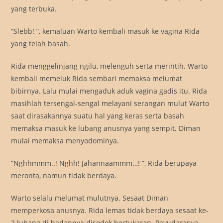
yang terbuka.
“Slebb! ”, kemaluan Warto kembali masuk ke vagina Rida
yang telah basah.
Rida menggelinjang ngilu, melenguh serta merintih. Warto
kembali memeluk Rida sembari memaksa melumat
bibirnya. Lalu mulai mengaduk aduk vagina gadis itu. Rida
masihlah tersengal-sengal melayani serangan mulut Warto
saat dirasakannya suatu hal yang keras serta basah
memaksa masuk ke lubang anusnya yang sempit. Diman
mulai memaksa menyodominya.
“Nghhmmm..! Nghh! Jahannaammm…! ”, Rida berupaya
meronta, namun tidak berdaya.
Warto selalu melumat mulutnya. Sesaat Diman
memperkosa anusnya. Rida lemas tidak berdaya sesaat ke-
2 lubang di badannya disodok bertukaran. Payudaranya