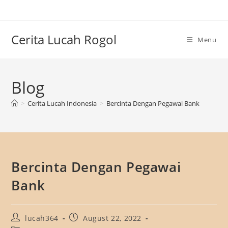
Skip
to
content
Cerita Lucah Rogol
Menu
Blog
>
Cerita Lucah Indonesia
>
Bercinta Dengan Pegawai Bank
Bercinta Dengan Pegawai
Bank
Post
Post
lucah364
August 22, 2022
author:
published: